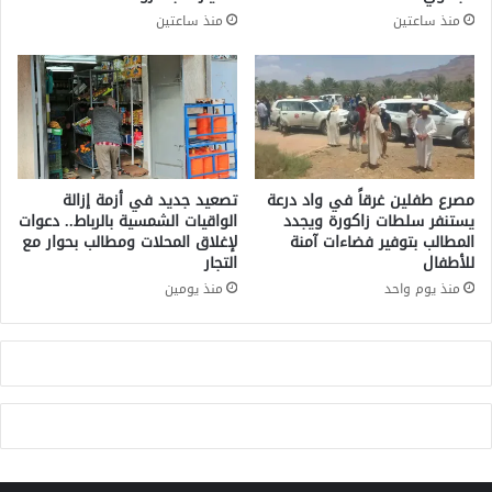
غ
ح
منذ ساعتين
منذ ساعتين
ا
و
د
ا
ر
ل
ن
ت
ا
ف
ا
ا
ل
ن
ى
ي
مصرع طفلين غرقاً في واد درعة
تصعيد جديد في أزمة إزالة
د
ف
يستنفر سلطات زاكورة ويجدد
الواقيات الشمسية بالرباط.. دعوات
ا
المطالب بتوفير فضاءات آمنة
لإغلاق المحلات ومطالب بحوار مع
ي
للأطفال
التجار
ر
ا
ا
ل
منذ يوم واحد
منذ يومين
ل
ط
ب
ب
ق
ا
ء