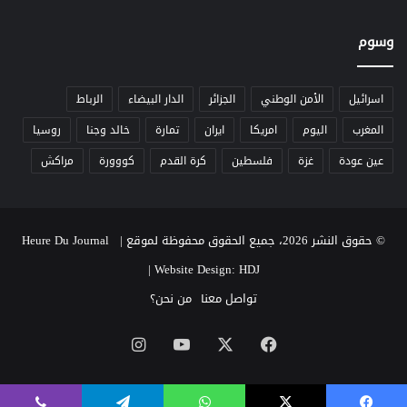
وسوم
اسرائيل
الأمن الوطني
الجزائر
الدار البيضاء
الرباط
المغرب
اليوم
امريكا
ايران
تمارة
خالد وجنا
روسيا
عين عودة
غزة
فلسطين
كرة القدم
كووورة
مراكش
© حقوق النشر 2026، جميع الحقوق محفوظة لموقع Heure Du Journal |
|
Website Design: HDJ
تواصل معنا
من نحن؟
‫X
فيسبوك
‫YouTube
انستقرام