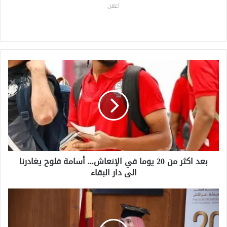
اعلان
ب
ع
د
ا
ك
ث
ر
م
ن
بعد اكثر من 20 يوما في الإنعاش... أسامة فلوح يغادرنا
2
الى دار البقاء
0
ي
و
ف
م
ا
ا
ط
ف
م