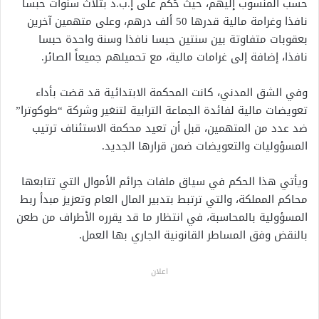
حسب المنسوب إليهم، حيث حُكم على إ.ب.د بثلاث سنوات حبسا
نافذا وغرامة مالية قدرها 50 ألف درهم، وعلى متهمين آخرين
بعقوبات متفاوتة بين سنتين حبسا نافذا وسنة واحدة حبسا
نافذا، إضافة إلى غرامات مالية، مع تحميلهم جميعاً الصائر.
وفي الشق المدني، كانت المحكمة الابتدائية قد قضت بأداء
تعويضات مالية لفائدة الجماعة الترابية لتنغير وشركة “طوكوترا”
ضد عدد من المتهمين، قبل أن تعيد محكمة الاستئناف ترتيب
المسؤوليات والتعويضات ضمن قرارها الجديد.
ويأتي هذا الحكم في سياق ملفات جرائم الأموال التي تتابعها
محاكم المملكة، والتي ترتبط بتدبير المال العام وتعزيز مبدأ ربط
المسؤولية بالمحاسبة، في انتظار ما قد يقرره الأطراف من طعن
بالنقض وفق المساطر القانونية الجاري بها العمل.
اعلان