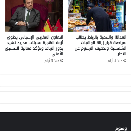
ق
د
غ
ي
ا
م
ب
ت
ا
د
ت
ل
العدالة والتنمية بالرباط يطالب
التعاون المغربي الإسباني يطوق
ف
أ
بمراجعة قرار إزالة الواقيات
أزمة الهجرة بسبتة.. مدريد تشيد
ي
الشمسية وتخفيف الرسوم عن
بدور الرباط وتؤكد فعالية التنسيق
ر
التجار
الأمني
ك
ب
ا
ع
منذ 4 أيام
منذ 5 أيام
ت
س
ا
ن
ل
و
و
ا
ن
ت
ي
ق
ا
ا
و
د
س
م
ط
اً
م
وسوم
م