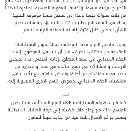
في عقد في حق البرلماني عن حزب الأصالة والمعاصرة إ.ب.د ، مع
التصريح ببراءته منهما، وتخفيف العقوبة الحبسية الصادرة ابتدائياً
من ثلاث سنوات حبسا نافذا إلى سنتين حبسا موقوف التنفيذ،
وذلك في الملف المرتبط باختلالات مالية وإدارية شابت تدبير
الشأن المحلي خلال فترة رئاسته للجماعة الترابية لتنغير.
وفي تفاصيل القرار، قضت المحكمة شكلاً بقبول الاستئنافات
المقدمة من مختلف الأطراف، قبل أن تبت في الموضوع بإلغاء
الحكم الابتدائي في شقه المتعلق بإدانة المتهم إ.ب.د بجنحتي
الارتشاء والمشاركة في تلقي فائدة في عقد، والتصريح من
جديد بعدم مؤاخذته من أجلها والحكم ببراءته، مع تأييد باقي
مقتضيات الحكم الابتدائي بخصوص التهم الأخرى المنسوبة إليه.
اعلان
كما قررت الغرفة الاستئنافية إلغاء القرار المستأنف فيما يخص
المتهم “ا.ا”، مع إرجاع ملف قضيته إلى غرفة الجنايات الابتدائية
بقسم جرائم الأموال للبت فيه من جديد طبقاً للقانون.