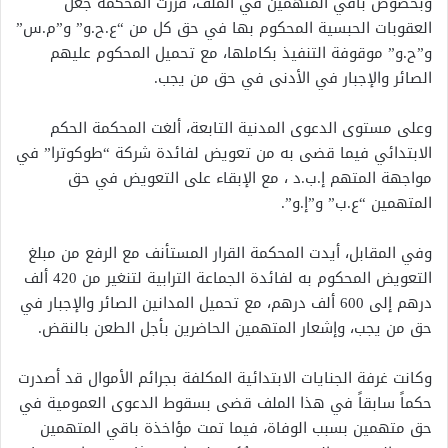
وبخصوص باقي المتهمين في الملف، قررت المحكمة جعل
العقوبات الحبسية المحكوم بها في حق كل من “ع.ح.و” و”م.س”
و”ح.و” موقوفة التنفيذ بكاملها، مع تحميل المحكوم عليهم
الصائر والإجبار في الأدنى في حق من يجب.
وعلى مستوى الدعوى المدنية التابعة، ألغت المحكمة الحكم
الابتدائي فيما قضى به من تعويض لفائدة شركة “طوكوترا” في
مواجهة المتهم إ.ب.د ، مع الإبقاء على التعويض في حق
المتهمين “ع.ب” و”إ.و”.
وفي المقابل، أيدت المحكمة القرار المستأنف مع الرفع من مبلغ
التعويض المحكوم به لفائدة الجماعة الترابية لتنغير من 420 ألف
درهم إلى 600 ألف درهم، مع تحميل المدانين الصائر والإجبار في
حق من يجب، وإشعار المتهمين الحاضرين بأجل الطعن بالنقض.
وكانت غرفة الجنايات الابتدائية المكلفة بجرائم الأموال قد أصدرت
حكماً سابقاً في هذا الملف قضى بسقوط الدعوى العمومية في
حق متهمين بسبب الوفاة، فيما تمت مؤاخذة باقي المتهمين