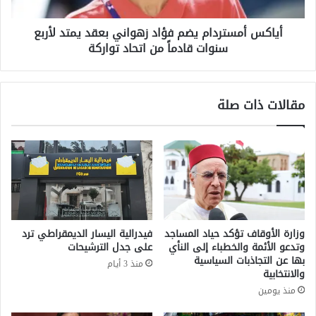
ة
س
م
ت
د
أياكس أمستردام يضم فؤاد زهواني بعقد يمتد لأربع
ر
ر
سنوات قادماً من اتحاد تواركة
د
ي
ا
د
م
–
ي
مقالات ذات صلة
ب
ض
ر
م
ش
ف
ل
ؤ
و
ا
ن
د
ة
ز
ب
ه
س
و
وزارة الأوقاف تؤكد حياد المساجد
فيدرالية اليسار الديمقراطي ترد
ب
ا
وتدعو الأئمة والخطباء إلى النأي
على جدل الترشيحات
ب
ن
بها عن التجاذبات السياسية
منذ 3 أيام
ح
ي
والانتخابية
ر
ب
منذ يومين
ا
ع
ئ
ق