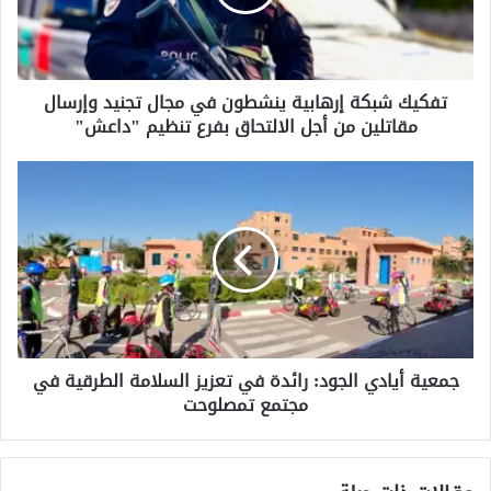
ش
ب
ك
ة
تفكيك شبكة إرهابية ينشطون في مجال تجنيد وإرسال
إ
مقاتلين من أجل الالتحاق بفرع تنظيم "داعش"
ر
ه
ا
ج
ب
م
ي
ع
ة
ي
ي
ة
ن
أ
ش
ي
ط
ا
و
د
ن
جمعية أيادي الجود: رائدة في تعزيز السلامة الطرقية في
ي
ف
مجتمع تمصلوحت
ا
ي
ل
م
ج
ج
و