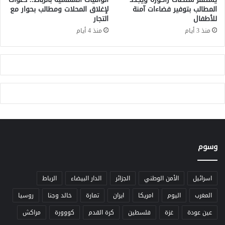
أ
المطالب بتوفير فضاءات آمنة
لإغلاق المحلات ومطالب بحوار مع
ل
للأطفال
التجار
ج
ط
ل
ر
منذ 3 أيام
منذ 4 أيام
ا
ق
ل
ي
ا
ة
ل
ف
ت
ي
ح
م
ا
ج
ق
ت
ب
م
ف
ع
ر
وسوم
ت
ع
م
ت
ص
ن
ل
اسرائيل
الأمن الوطني
الجزائر
الدار البيضاء
الرباط
ظ
و
المغرب
اليوم
امريكا
ايران
تمارة
خالد وجنا
روسيا
ي
ح
م
ت
عين عودة
غزة
فلسطين
كرة القدم
كووورة
مراكش
"