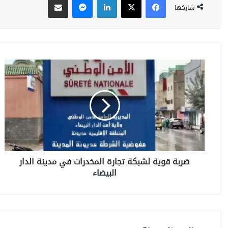
شاركها
ض
ر
ب
ة
ق
و
ي
ة
ل
ضربة قوية لشبكة تجارة المخدرات في مدينة الدار
ش
البيضاء
ب
ك
ة
ت
ج
ا