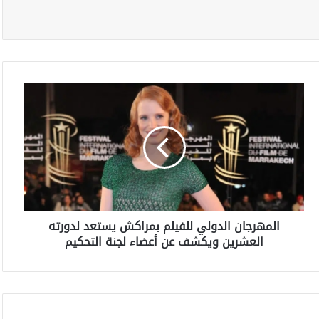
ا
ل
م
ه
ر
ج
ا
ن
ا
المهرجان الدولي للفيلم بمراكش يستعد لدورته
ل
العشرين ويكشف عن أعضاء لجنة التحكيم
د
و
ل
ي
ل
ل