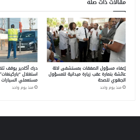
مقالات ذات صلة
ر
ة
ا
ل
م
خ
د
ر
ا
ت
إعفاء مسؤول الصفقات بمستشفى لالة
درك أكادير يوقف ثل
ف
عائشة بتمارة عقب زيارة ميدانية للمسؤول
استغلال “باركينغات” 
ي
الجهوي للصحة
مستعملي السيارات ب
م
منذ يوم واحد
منذ يوم واحد
د
ي
ن
ة
ا
ل
د
ا