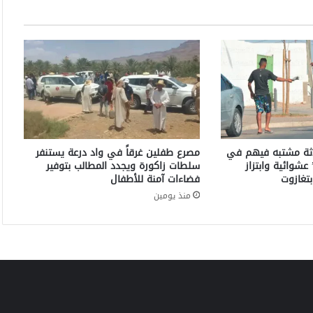
ف
ي
ل
م
ب
م
ر
ا
ك
ش
اثة مشتبه فيهم في
مصرع طفلين غرقاً في واد درعة يستنفر
ي
عشوائية وابتزاز
سلطات زاكورة ويجدد المطالب بتوفير
س
تغازوت
فضاءات آمنة للأطفال
ت
منذ يومين
ع
د
ل
د
و
ر
ت
ه