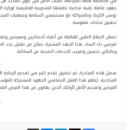
في محافظة قلعة السراغنة، تمثلت الأمل في عيون العديد من مرض
جهود قافلة طبية مجانية نظمتها المندوبية الإقليمية لوزارة ال
يونس الكريك وبالشراكة مع مستشفى السلامة وجمعيات المجتمع
تحقيق نجاحات ملموسة.
تضمّن الجهاز الطبي للقافلة من أطباء أخصائيين وممرضين وتقني
لمرضى داء الساد. هذا الجهد المشترك تمكن من تقليل عدد الم
وبالتالي تحسين وتقريب الخدمات الصحية من الساكنة.
اع
بفضل هذه المبادرة، تم تحقيق تقدم كبير في تقديم الرعاية الصح
المحادية. يُظهر هذا العمل التضامني الجهود المشتركة للمؤ
المرضى وتقديم الأمل لأولئك الذين يعانون من هذا المرض العض
اع
فيسبوك
‫X
لينكدإن
ماسنجر
مشاركة عبر البريد