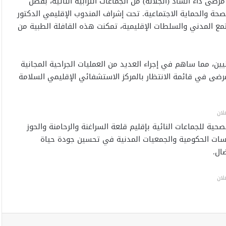
ى داء الساد (الجلالة) من الجماعات الترابية النائية، بفضل
صحة والحماية الاجتماعية. تحت إشراف المندوب الإقليمي الدكتور
 المدني والسلطات الإقليمية، تمكنت هذه القافلة الطبية من
ين، مما ساهم في إجراء العديد من العمليات الجراحية المجانية
رضى في قائمة الانتظار بالمركز الاستشفائي الإقليمي السلامة
لان
ية للجماعات النائية بإقليم قلعة السراغنة والرحامنة والحوز
سسات الحكومية والجمعيات المدنية في تحسين جودة حياة
ال.
لان