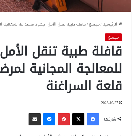
الرئيسية
/
مجتمع
/
قافلة طبية تنقل الأمل: جهود مستدامة للمعالجة ال
مجتمع
قافلة طبية تنقل الأم
للمعالجة المجانية لمر
قلعة السراغنة
2023-10-27
فيسبوك
‫X
بينتيريست
ماسنجر
مشاركة عبر البريد
شاركها