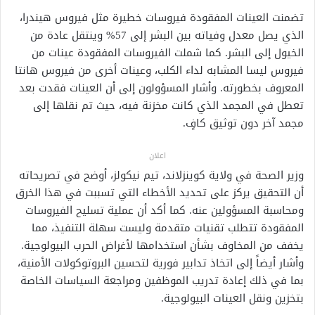
تضمنت العينات المفقودة فيروسات خطيرة مثل فيروس هيندرا،
الذي يصل معدل وفياته بين البشر إلى 57% وينتقل عادة من
الخيول إلى البشر. كما شملت الفيروسات المفقودة عينات من
فيروس ليسا المشابه لداء الكلب، وعينات أخرى من فيروس هانتا
المعروف بخطورته. وأشار المسؤولون إلى أن العينات فقدت بعد
تعطل في المجمد الذي كانت مخزنة فيه، حيث تم نقلها إلى
مجمد آخر دون توثيق كافٍ.
اعلان
وزير الصحة في ولاية كوينزلاند، تيم نيكولز، أوضح في تصريحاته
أن التحقيق يركز على تحديد الأخطاء التي تسببت في هذا الخرق
ومحاسبة المسؤولين عنه. كما أكد أن عملية تسليح الفيروسات
المفقودة تتطلب تقنيات متقدمة وليست سهلة التنفيذ، مما
يخفف من المخاوف بشأن استخدامها لأغراض الحرب البيولوجية.
وأشار أيضاً إلى اتخاذ تدابير فورية لتحسين البروتوكولات الأمنية،
بما في ذلك إعادة تدريب الموظفين ومراجعة السياسات الخاصة
بتخزين ونقل العينات البيولوجية.