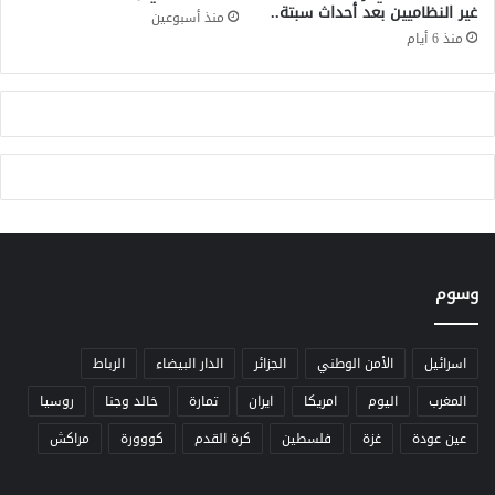
ا
غير النظاميين بعد أحداث سبتة..
م
منذ أسبوعين
ل
س
منذ 6 أيام
م
ي
ه
د
ن
ي
ي
س
و
ل
ا
ي
ل
م
ج
ا
ا
ن
م
ح
ع
و
وسوم
ي
ل
"
م
اسرائيل
الأمن الوطني
الجزائر
الدار البيضاء
الرباط
ق
المغرب
اليوم
امريكا
ايران
تمارة
خالد وجنا
روسيا
و
م
عين عودة
غزة
فلسطين
كرة القدم
كووورة
مراكش
ا
ت