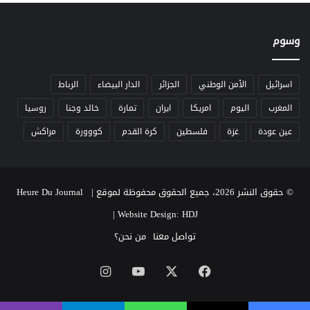
ل
ذ
ك
وسوم
ا
ء
ا
اسرائيل
الأمن الوطني
الجزائر
الدار البيضاء
الرباط
ل
المغرب
اليوم
امريكا
ايران
تمارة
خالد وجنا
روسيا
ا
ص
عين عودة
غزة
فلسطين
كرة القدم
كووورة
مراكش
ط
ن
ا
ع
© حقوق النشر 2026، جميع الحقوق محفوظة لموقع Heure Du Journal |
ي
|
Website Design: HDJ
تواصل معنا
من نحن؟
‫X
فيسبوك
‫YouTube
انستقرام