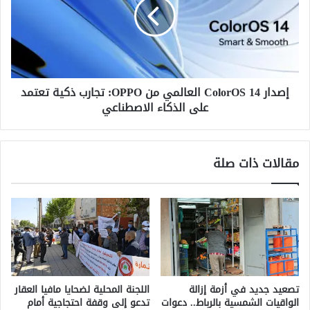
ط
ا
ع
ر
م
C
ل
o
ي
l
ة
o
ت
إصدار ColorOS 14 العالمي من OPPO: تجارب ذكية تعتمد
r
ه
على الذكاء الاصطناعي
O
ر
S
ي
1
ب
4
مقالات ذات صلة
د
ا
و
ل
ل
ع
ي
ا
ة
ل
ل
م
ش
ي
ح
م
ن
ن
تصعيد جديد في أزمة إزالة
اللجنة المحلية لضحايا مافيا العقار
ة
O
الواقيات الشمسية بالرباط.. دعوات
تدعو إلى وقفة احتجاجية أمام
ك
P