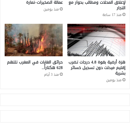
لإغلاق المحلات ومطالب بحوار مع
عمالة الصخيرات–تمارة
ب
P
التجار
منذ يومين
ي
O
منذ 17 ساعة
ر
:
ة
ت
م
ج
ن
ا
م
ر
خ
ب
د
ذ
ر
ك
هزة أرضية بقوة 4.8 درجات تضرب
حرائق الغابات في المغرب تلتهم
ا
ي
إقليم ميدلت دون تسجيل خسائر
628 هكتاراً..
ل
بشرية
ة
منذ 3 أيام
ش
ت
منذ يومين
ي
ع
ر
ت
ا
م
د
ع
ل
ى
ا