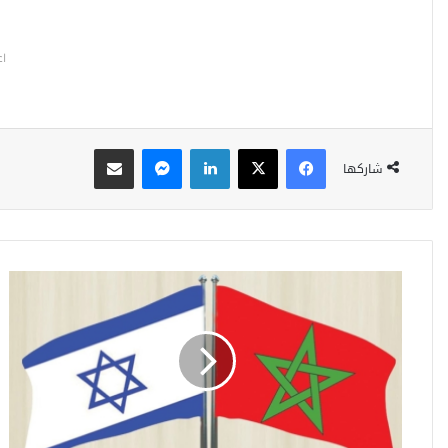
اع
فيسبوك
‫X
لينكدإن
ماسنجر
مشاركة عبر البريد
شاركها
ج
م
ع
ي
ة
م
ي
م