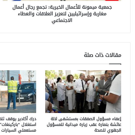
و
جمعية ميمونة للأعمال الخيرية: تجمع رجال أعمال
ن
مغاربة وإسرائيليين لتعزيز العلاقات والعطاء
ة
ل
الاجتماعي
ل
أ
ع
م
ا
مقالات ذات صلة
ل
ا
ل
خ
ي
ر
ي
ة
:
ت
إعفاء مسؤول الصفقات بمستشفى لالة
درك أكادير يوقف ثل
ج
عائشة بتمارة عقب زيارة ميدانية للمسؤول
استغلال “باركينغات” 
م
الجهوي للصحة
مستعملي السيارات ب
ع