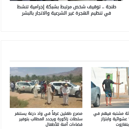
ق
طنجة .. توقيف شخص مرتبط بشبكة إجرامية تنشط
ي
في تنظيم الهجرة غير الشرعية والاتجار بالبشر
ف
ش
خ
ص
م
ر
ت
ب
ط
ب
ش
ب
ك
ة
إ
ج
ر
اثة مشتبه فيهم في
مصرع طفلين غرقاً في واد درعة يستنفر
ا
عشوائية وابتزاز
سلطات زاكورة ويجدد المطالب بتوفير
م
تغازوت
فضاءات آمنة للأطفال
ي