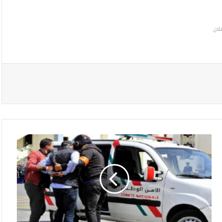
لان
ط
ن
ج
ة
.
.
ت
و