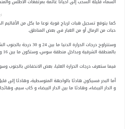
السماء قليلة السحب إلى أحيانا غائمة بمرتفعات الأطلس والمن
اع
كما يتوقع تسجيل هبات لرياح قوية نوعا ما بكل من الأقاليم ال
حبات من الرمال أو من الغبار في بعض المناطق.
بالمنطقة الشرقية وبداخل منطقة سوس، وستكون ما بين 16 و22 درجة في ما تبقى من ربوع المملكة.
فيما ستعرف درجات الحرارة العليا، بعض الانخفاض بالجنوب وس
أما البحر فسيكون هادئا بالواجهة المتوسطية، وهادئا إلى قليل 
و الدار البيضاء، وهادئا ما بين الدار البيضاء و كاب سيم، وهائج