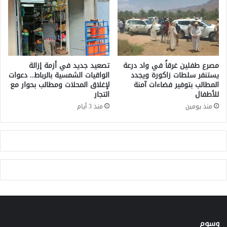
ك
ل
ل
ه
غ
ج
م
ر
ن
ة
م
ا
خ
مصرع طفلين غرقاً في واد درعة
تصعيد جديد في أزمة إزالة
ل
د
يستنفر سلطات زاكورة ويجدد
الواقيات الشمسية بالرباط.. دعوات
م
المطالب بتوفير فضاءات آمنة
لإغلاق المحلات ومطالب بحوار مع
ر
للأطفال
التجار
ث
ا
ي
ل
منذ يومين
منذ 3 أيام
ر
ش
ل
ي
ل
ر
ج
ا
د
ل
وسوم