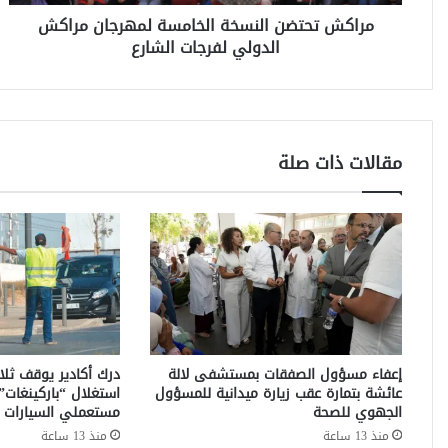
ض
مراكش تحتضن النسخة الخامسة لمهرجان مراكش
ن
الدولي لفرجات الشارع
ا
ل
ن
س
خ
ة
مقالات ذات صلة
ا
ل
خ
ا
م
س
ة
ل
م
ه
إعفاء مسؤول الصفقات بمستشفى لالة
درك أكادير يوقف ثل
ر
عائشة بتمارة عقب زيارة ميدانية للمسؤول
استغلال “باركينغات” 
ج
الجهوي للصحة
مستعملي السيارات ب
ا
منذ 13 ساعة
منذ 13 ساعة
ن