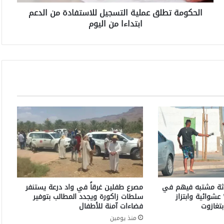
ط
الحكومة تطلق عملية التسجيل للاستفادة من الدعم
ل
ابتداءا من اليوم
ق
ع
م
ل
ي
ة
ا
ل
ت
س
ج
ي
ل
ل
ل
ا
اثة مشتبه فيهم في
مصرع طفلين غرقاً في واد درعة يستنفر
س
عشوائية وابتزاز
سلطات زاكورة ويجدد المطالب بتوفير
ت
تغازوت
فضاءات آمنة للأطفال
ف
منذ يومين
ا