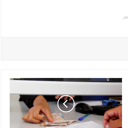
لان
ا
ل
ح
ك
و
م
ة
ت