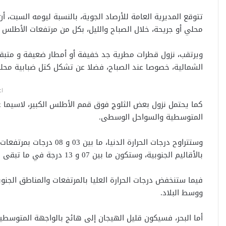
تتوقع المديرية العامة للأرصاد الجوية، بالنسبة ليومه السبت، 
محلي أو جريحة، خلال الصباح والليل، بكل من مرتفعات الأطلس و
ويرتقب، نزول قطرات مطرية جد خفيفة أو أمطار ضعيفة و متبقي
الشمالية، خصوصا عند الصباح، فضلا عن تشكل كتل ضبابية محلية
اع
كما يحتمل نزول بعض الثلوج فوق قمم الأطلس الكبير، لاسيما ع
المتوسطية والسواحل الوسطى.
بالأقاليم الجنوبية، وستكون ما بين 07 و 13 درجة في ما تبقى من ربوع المملكة.
فيما ستنخفض درجات الحرارة العليا بالمرتفعات والمناطق الجنو
ووسط البلاد.
أما البحر، فسيكون قليل الهيجان إلى هائج بالواجهة المتوسطية