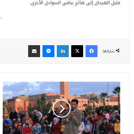
قليل الهيجان إلى هائج بباقي السواحل الأخرى.
اع
فيسبوك
‫X
لينكدإن
ماسنجر
مشاركة عبر البريد
شاركها
م
ر
ا
ك
ش
ت
ح
ت