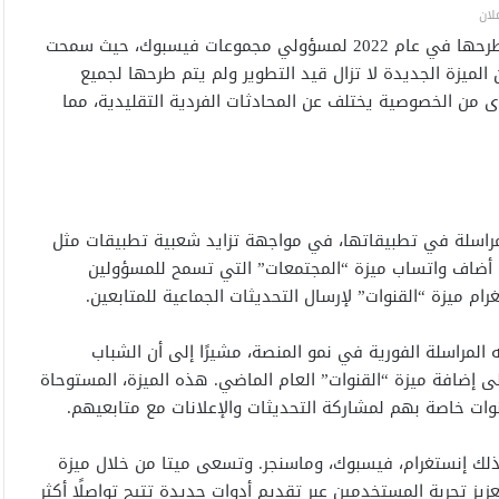
لان
وتأتي ميزة “المجتمعات” في أعقاب تجربة مشابهة ناجحة تم طرحها في عام 2022 لمسؤولي مجموعات فيسبوك، حيث سمحت
لميزة الجديدة لا تزال قيد التطوير ولم يتم طرحها لجميع
 من الخصوصية يختلف عن المحادثات الفردية التقليدية، مما
مراسلة في تطبيقاتها، في مواجهة تزايد شعبية تطبيقات مثل
اتساب وديسكورد التي تقدم ميزات مشابهة. ففي عام 2022، أضاف واتساب ميزة “المجتمعات” التي تسمح للمسؤولين
م ميزة “القنوات” لإرسال التحديثات الجماعية للمتابعين.
 المراسلة الفورية في نمو المنصة، مشيرًا إلى أن الشباب
لى إضافة ميزة “القنوات” العام الماضي. هذه الميزة، المستوحاة
وات خاصة بهم لمشاركة التحديثات والإعلانات مع متابعيهم.
في ذلك إنستغرام، فيسبوك، وماسنجر. وتسعى ميتا من خلال ميزة
يز تجربة المستخدمين عبر تقديم أدوات جديدة تتيح تواصلًا أكثر