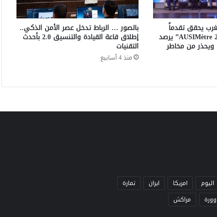
ي
ت
ط
غرب يحقق تقدماً
بالصور … الرباط تدخل عصر الأمن الذكي..
ل
ملحوظاً.. تقرير “AUSIMètre 2026” يرصد
إطلاق قاعة القيادة والتنسيق 2.0 بأحدث
ق
 ويحذر من مخاطر
التقنيات
م
منذ 4 أسابيع
ن
ص
ة
"
إ
ب
ل
ا
غ
"
ل
ل
ت
اليوم
امريكا
ايران
تمارة
ب
وورة
مراكش
ل
ي