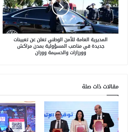
د
ي
ر
ي
ة
ا
المديرية العامة للأمن الوطني تعلن عن تعيينات
ل
جديدة في مناصب المسؤولية بمدن مراكش
ع
ا
وورزازات والحسيمة ووزان
م
ة
ل
ل
أ
مقالات ذات صلة
م
ن
ا
ل
و
ط
ن