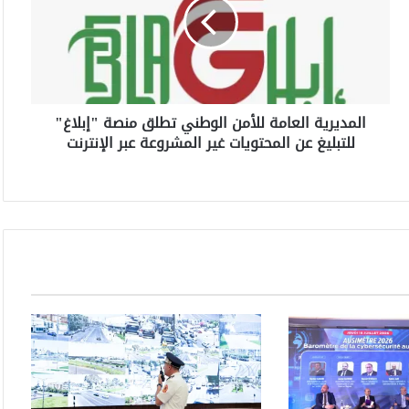
د
ي
ر
ي
ة
ا
المديرية العامة للأمن الوطني تطلق منصة "إبلاغ"
ل
للتبليغ عن المحتويات غير المشروعة عبر الإنترنت
ع
ا
م
ة
ل
ل
أ
م
ن
ا
ل
و
ط
ن