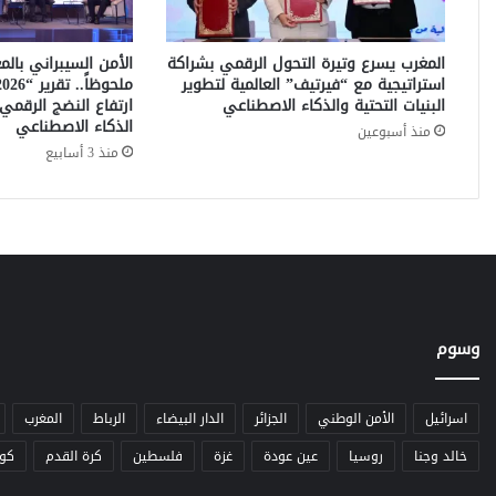
ي
ت
ع
المغرب يسرع وتيرة التحول الرقمي بشراكة
الأمن السيبراني بالم
ل
استراتيجية مع “فيرتيف” العالمية لتطوير
ن
البنيات التحتية والذكاء الاصطناعي
ارتفاع النضج الرقمي
ع
الذكاء الاصطناعي
منذ أسبوعين
ن
منذ 3 أسابيع
ت
ع
ي
ي
ن
ا
ت
ج
وسوم
د
ي
د
ة
اسرائيل
الأمن الوطني
الجزائر
الدار البيضاء
الرباط
المغرب
ف
خالد وجنا
روسيا
عين عودة
غزة
فلسطين
كرة القدم
كو
ي
م