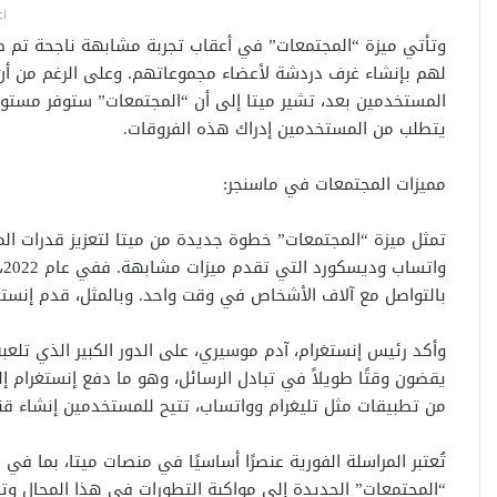
اع
لهم بإنشاء غرف دردشة لأعضاء مجموعاتهم. وعلى الرغم من أن ا
المستخدمين بعد، تشير ميتا إلى أن “المجتمعات” ستوفر مستوى
يتطلب من المستخدمين إدراك هذه الفروقات.
مميزات المجتمعات في ماسنجر:
تمثل ميزة “المجتمعات” خطوة جديدة من ميتا لتعزيز قدرات ال
و
بالتواصل مع آلاف الأشخاص في وقت واحد. وبالمثل، قدم إنستغرا
وأكد رئيس إنستغرام، آدم موسيري، على الدور الكبير الذي تلعبه
يقضون وقتًا طويلاً في تبادل الرسائل، وهو ما دفع إنستغرام إ
من تطبيقات مثل تليغرام وواتساب، تتيح للمستخدمين إنشاء قن
تُعتبر المراسلة الفورية عنصرًا أساسيًا في منصات ميتا، بما 
“المجتمعات” الجديدة إلى مواكبة التطورات في هذا المجال وتعز