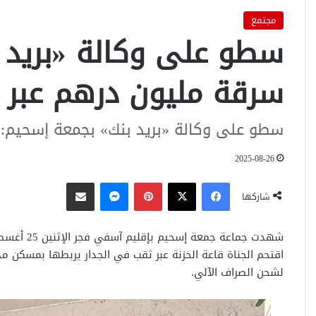
مجتمع
سطو على وكالة «بريد 
سرقة مليون درهم عبر ث
سطو على وكالة «بريد بنك» بجمعة إسحيم: س
2025-08-26
فيسبوك
‫X
بينتيريست
ماسنجر
مشاركة عبر البريد
شاركها
شهدت جماعة جمعة إسحيم بإقليم آسفي فجر الإثنين 25 أغسطس 2025 عملية
اقتحم الجناة قاعة الخزنة عبر ثقب في الجدار يربطها بمسكن مد
لشحن الصراف الآلي.