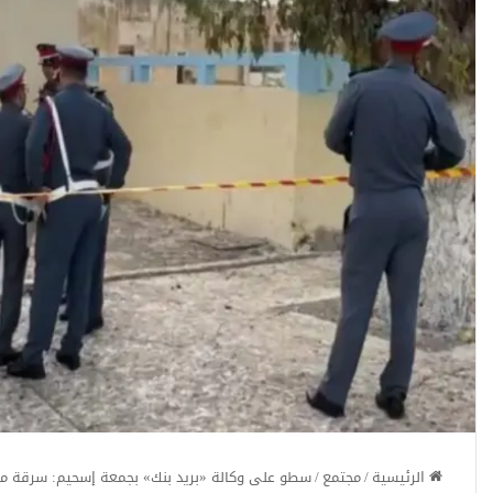
الرئيسية
/
مجتمع
/
سطو على وكالة «بريد بنك» بجمعة إسحيم: سرقة ملي