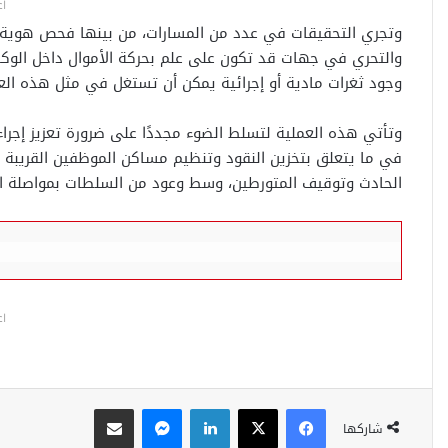
اع
وتجري التحقيقات في عدد من المسارات، من بينها فحص هوية ا
والتحري في جهات قد تكون على علم بحركة الأموال داخل الوكا
وجود ثغرات مادية أو إجرائية يمكن أن تستغل في مثل هذه العمل
وتأتي هذه العملية لتسلط الضوء مجددًا على ضرورة تعزيز إجراء
في ما يتعلق بتخزين النقود وتنظيم مساكن الموظفين القريبة م
الحادث وتوقيف المتورطين، وسط وعود من السلطات بمواصلة ال
اع
فيسبوك
‫X
لينكدإن
ماسنجر
مشاركة عبر البريد
شاركها