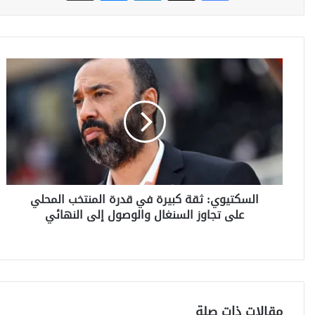
ا
ل
س
ك
ت
ي
و
ي
:
السكتيوي: ثقة كبيرة في قدرة المنتخب المحلي
ث
على تجاوز السنغال والوصول إلى النهائي
ق
ة
ك
ب
ي
ر
ة
مقالات ذات صلة