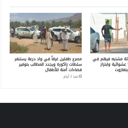
ي
ف
ش
خ
ص
ه
د
د
ب
ا
اثة مشتبه فيهم في
مصرع طفلين غرقاً في واد درعة يستنفر
ر
عشوائية وابتزاز
سلطات زاكورة ويجدد المطالب بتوفير
ت
تغازوت
فضاءات آمنة للأطفال
ك
منذ 3 أيام
ا
ب
ج
ن
ا
ي
ا
ت
د