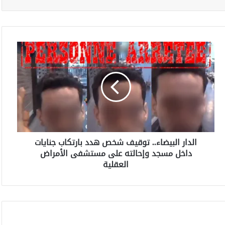
ا
ل
د
ا
ر
ا
ل
ب
ي
الدار البيضاء.. توقيف شخص هدد بارتكاب جنايات
ض
داخل مسجد وإحالته على مستشفى الأمراض
ا
ء
العقلية
.
.
ت
و
ق