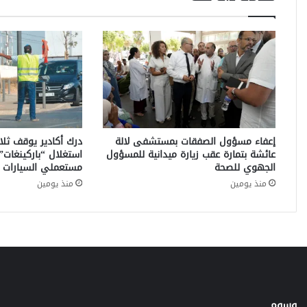
ف
ي
ق
د
ر
ة
ا
ل
م
ن
إعفاء مسؤول الصفقات بمستشفى لالة
درك أكادير يوقف ثل
ت
عائشة بتمارة عقب زيارة ميدانية للمسؤول
استغلال “باركينغات” 
خ
الجهوي للصحة
مستعملي السيارات ب
ب
منذ يومين
منذ يومين
ا
ل
م
ح
ل
ي
ع
ل
ى
وسوم