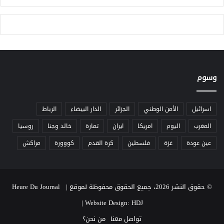
ي
ن
أ
و
ب
ن
ر
ي
ي
ب
ل
م
2
د
وسوم
0
ي
2
ن
5
ة
ف
اسرائيل
الأمن الوطني
الجزائر
الدار البيضاء
الرباط
ا
المغرب
اليوم
امريكا
ايران
تمارة
خالد وجنا
روسيا
س
عين عودة
غزة
فلسطين
كرة القدم
كووورة
مراكش
© حقوق النشر 2026، جميع الحقوق محفوظة لموقع Heure Du Journal |
|
Website Design: HDJ
تواصل معنا
من نحن؟