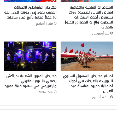
ط
أ
المحاضرات العلمية والثقافية
مهرجان الشواطئ لاتصالات
ي
د
لمعرض الفرس للجديدة 2026
المغرب يعود في دورته الـ22.. نحو
ح
و
تستعرض أحدث الابتكارات
60 حفلاً مجانياً بأربع مدن ساحلية
ت
ي
البيطرية والإرث الحضاري للخيول
منذ 3 أسابيع
ف
ة
بالمغرب
ل
ل
منذ أسبوعين
ب
ل
د
إ
و
ج
ر
ه
ت
ا
ه
ض
ا
ب
ل
ش
اختتام مهرجان السهول السنوي
مهرجان الفنون الشعبية بمراكش
ث
للتبوريدة بالعرجات في أجواء
يحتفي بالتنوع المغربي
ك
احتفالية مميزة بمناسبة عيد
والإفريقي في سهرة فنية مميزة
ل
ل
العرش
ا
غ
2026-07-06
ث
ي
منذ 4 أسابيع
ي
ر
ن
ق
ف
ا