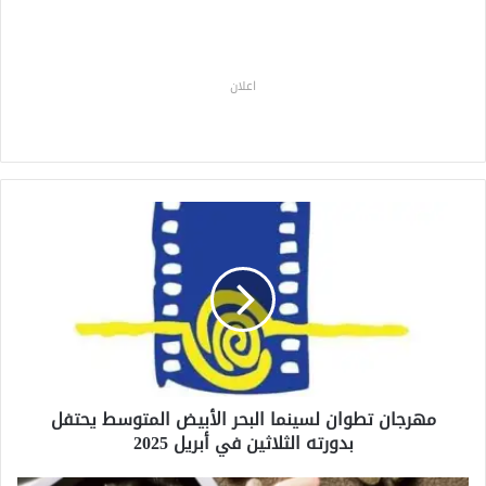
اعلان
م
ه
ر
ج
ا
ن
ت
ط
و
مهرجان تطوان لسينما البحر الأبيض المتوسط يحتفل
ا
بدورته الثلاثين في أبريل 2025
ن
ل