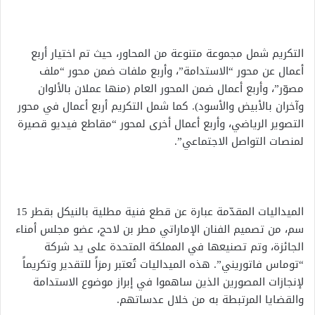
التكريم شمل مجموعة متنوعة من المحاور، حيث تم اختيار أربع
أعمال عن محور “الاستدامة”، وأربع ملفات ضمن محور “ملف
مصوّر”، وأربع أعمال ضمن المحور العام (منها عملان بالألوان
وآخران بالأبيض والأسود). كما شمل التكريم أربع أعمال في محور
التصوير الرياضي، وأربع أعمال أخرى لمحور “مقاطع فيديو قصيرة
لمنصات التواصل الاجتماعي”.
الميداليات المقدّمة عبارة عن قطع فنية مطلية بالنيكل بقطر 15
سم، من تصميم الفنان الإماراتي مطر بن لاحج، عضو مجلس أمناء
الجائزة، وتم تصنيعها في المملكة المتحدة على يد شركة
“توماس فاتوريني”. هذه الميداليات تُعتبر رمزاً للتقدير وتكريماً
لإنجازات المصورين الذين ساهموا في إبراز موضوع الاستدامة
والقضايا المرتبطة به من خلال عدساتهم.