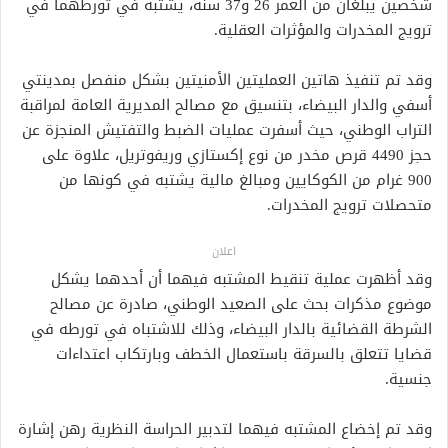
شخصين يبلغان من العمر 26 و37 سنة، يشتبه في تورطهما في
ترويج المخدرات والمؤثرات العقلية.
وقد تم تنفيذ هاتين العمليتين الأمنيتين بشكل منفصل بمدينتي
أسفي والدار البيضاء، بتنسيق مع مصالح المديرية العامة لمراقبة
التراب الوطني، حيث أسفرت عمليات الضبط والتفتيش المنجزة عن
حجز 4490 قرص مخدر من نوع إكستازي وريفوتريل، علاوة على
900 غرام من الكوكايين ومبالغ مالية يشتبه في كونها من
متحصلات ترويج المخدرات.
اعلان
وقد أظهرت عملية تنقيط المشتبه فيهما أن أحدهما يشكل
موضوع مذكرات بحث على الصعيد الوطني، صادرة عن مصالح
الشرطة القضائية بالدار البيضاء، وذلك للاشتباه في تورطه في
قضايا تتعلق بالسرقة باستعمال الخطف وبارتكاب اعتداءات
جنسية.
وقد تم إخضاع المشتبه فيهما لتدبير الحراسة النظرية رهن إشارة