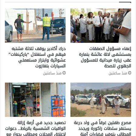
ب
م
ي
ن
ة
ا
ت
ط
ت
ق
ص
ا
د
ل
ر
إعفاء مسؤول الصفقات
درك أكادير يوقف ثلاثة مشتبه
م
ق
بمستشفى لالة عائشة بتمارة
فيهم في استغلال “باركينغات”
م
ا
عقب زيارة ميدانية للمسؤول
عشوائية وابتزاز مستعملي
ل
ئ
الجهوي للصحة
السيارات بتغازوت
ك
م
منذ ساعتين
منذ ساعتين
ة
ة
ا
ل
م
د
ن
ا
ل
مصرع طفلين غرقاً في واد درعة
تصعيد جديد في أزمة إزالة
أ
يستنفر سلطات زاكورة ويجدد
الواقيات الشمسية بالرباط.. دعوات
المطالب بتوفير فضاءات آمنة
لإغلاق المحلات ومطالب بحوار مع
ك