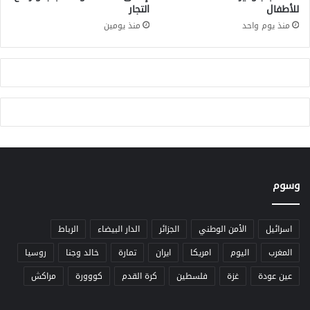
للأطفال
التجار
ث
ر
منذ يوم واحد
منذ يومين
س
ح
ر
اً
ل
ل
ز
ي
ا
ر
وسوم
ة
اسرائيل
الأمن الوطني
الجزائر
الدار البيضاء
الرباط
المغرب
اليوم
امريكا
ايران
تمارة
خالد وجنا
روسيا
عين عودة
غزة
فلسطين
كرة القدم
كووورة
مراكش