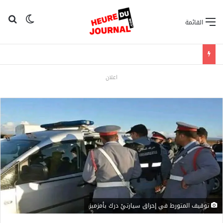
بح
الوضع ا
القائمة
اعلان
توقيف المتورط في إحراق سيارتيْ درك بأمزميز