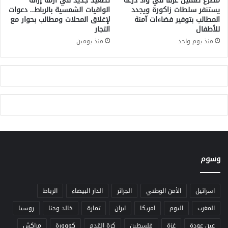
مصرع طفلين غرقاً في واد درعة
تصعيد جديد في أزمة إزالة
م
ر
يستنفر سلطات زاكورة ويجدد
الواقيات الشمسية بالرباط.. دعوات
ح
المطالب بتوفير فضاءات آمنة
لإغلاق المحلات ومطالب بحوار مع
ا
للأطفال
التجار
ا
ت
ر
د
منذ يوم واحد
منذ يومين
ب
ر
ة
ه
ا
م
ل
ت
ه
ر
ي
ب
وسوم
اسرائيل
الأمن الوطني
الجزائر
الدار البيضاء
الرباط
المغرب
اليوم
امريكا
ايران
تمارة
خالد وجنا
روسيا
عين عودة
غزة
فلسطين
كرة القدم
كووورة
مراكش