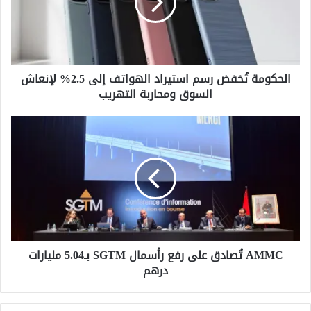
و
م
ة
تُ
خ
الحكومة تُخفض رسم استيراد الهواتف إلى 2.5% لإنعاش
ف
السوق ومحاربة التهريب
ض
ر
س
A
م
M
ا
M
س
C
ت
تُ
ي
ص
ر
ا
ا
د
د
ق
ا
AMMC تُصادق على رفع رأسمال SGTM بـ5.04 مليارات
ع
ل
درهم
ل
ه
ى
و
ر