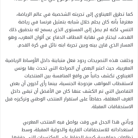
كما تطرق العيناوي إلى تجربته الشخصية في عالم الرياضة،
معترفاً بأنه كان يحلم خلال شبابه بتمثيل فرنسا في رياضة
التنس، لكنه لم يصل إلى المستوى الذي يسمح له بتحقيق ذلك
الهدف، ليختار في نهاية المطاف الدفاع عن ألوان المغرب، وهو
المسار الذي قارن بينه وبين تجربة ابنه نائل في كرة القدم.
وخلفت هذه التصريحات ردود فعل متباينة داخل الأوساط الرياضية
المغربية، حيث اعتبر البعض أن الصراحة التي تحدث بها يونس
العيناوي تكشف جانباً من واقع المنافسة بين المنتخبات
لاستقطاب المواهب مزدوجة الجنسية، بينما رأى آخرون أن بعض
التفاصيل التي تم الكشف عنها كان من الأفضل أن تبقى داخل
الغرف المغلقة، حفاظاً على استقرار المنتخب الوطني وتركيزه قبل
الاستحقاقات المقبلة.
ويأتي هذا الجدل في وقت يواصل فيه المنتخب المغربي
استعداداته للاستحقاقات القارية والدولية المقبلة، وسط
تطلعات جماهيرية كبيرة للحفاظ على المكتسبات التي حققها