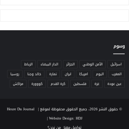
ل
ا
ر
ت
أ
ب
س
ا
م
ز
ا
د
ل
و
ا
ا
وسوم
ل
ج
ب
ي
ش
ة
اسرائيل
الأمن الوطني
الجزائر
الدار البيضاء
الرباط
ر
ا
المغرب
اليوم
امريكا
ايران
تمارة
خالد وجنا
روسيا
ي
ل
ل
م
عين عودة
غزة
فلسطين
كرة القدم
كووورة
مراكش
إ
ع
ن
ا
ج
ي
ا
ي
© حقوق النشر 2026، جميع الحقوق محفوظة لموقع Heure Du Journal |
ح
ر
و
و
|
Website Design: HDJ
ر
ا
تواصل معنا
من نحن؟
ش