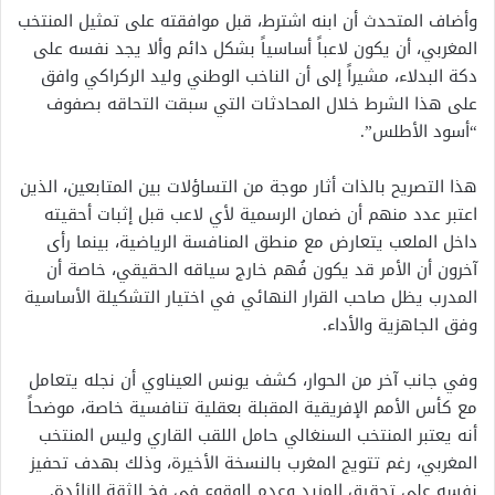
وأضاف المتحدث أن ابنه اشترط، قبل موافقته على تمثيل المنتخب
المغربي، أن يكون لاعباً أساسياً بشكل دائم وألا يجد نفسه على
دكة البدلاء، مشيراً إلى أن الناخب الوطني وليد الركراكي وافق
على هذا الشرط خلال المحادثات التي سبقت التحاقه بصفوف
“أسود الأطلس”.
هذا التصريح بالذات أثار موجة من التساؤلات بين المتابعين، الذين
اعتبر عدد منهم أن ضمان الرسمية لأي لاعب قبل إثبات أحقيته
داخل الملعب يتعارض مع منطق المنافسة الرياضية، بينما رأى
آخرون أن الأمر قد يكون فُهم خارج سياقه الحقيقي، خاصة أن
المدرب يظل صاحب القرار النهائي في اختيار التشكيلة الأساسية
وفق الجاهزية والأداء.
وفي جانب آخر من الحوار، كشف يونس العيناوي أن نجله يتعامل
مع كأس الأمم الإفريقية المقبلة بعقلية تنافسية خاصة، موضحاً
أنه يعتبر المنتخب السنغالي حامل اللقب القاري وليس المنتخب
المغربي، رغم تتويج المغرب بالنسخة الأخيرة، وذلك بهدف تحفيز
نفسه على تحقيق المزيد وعدم الوقوع في فخ الثقة الزائدة.