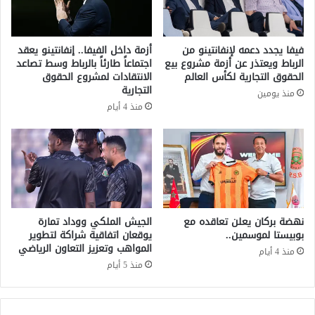
.
ه
.
ا
و
م
فيفا يجدد دعمه لإنفانتينو من
أزمة داخل الفيفا.. إنفانتينو يعقد
ز
ف
الرباط ويعتذر عن أزمة مشروع بيع
اجتماعاً طارئاً بالرباط وسط تصاعد
ا
ي
الحقوق التجارية لكأس العالم
الانتقادات لمشروع الحقوق
ر
ك
التجارية
منذ يومين
ة
أ
منذ 4 أيام
ا
س
ل
ا
ص
ل
ح
ع
ة
ا
ت
ل
ر
م
ا
.
نهضة بركان يعلن تعاقده مع
الجيش الملكي ووداد تمارة
ه
.
بوبيستا لموسمين..
يوقعان اتفاقية شراكة لتطوير
ن
المواهب وتعزيز التعاون الرياضي
ا
منذ 4 أيام
ع
ت
منذ 5 أيام
ل
ه
ى
ا
ا
م