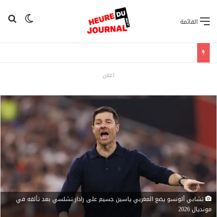
بح
الوضع ا
القائمة
اعلان
تشابي ألونسو يضع المغربي ياسين جسيم على رادار تشلسي بعد تألقه في
مونديال 2026