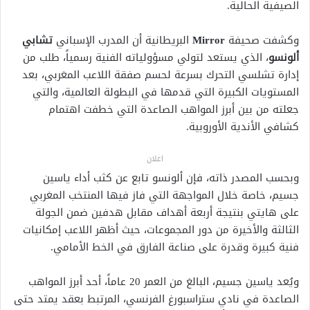
الصيفية الحالية.
وكشفت صحيفة
Mirror
البريطانية أن المدرب الإسباني
تشابي
ألونسو
، الذي يستعد لتولي مسؤولياته الفنية رسمياً، طلب من
إدارة تشلسي التحرك بسرعة لحسم صفقة اللاعب المغربي، بعد
المستويات الكبيرة التي قدمها في البطولة العالمية، والتي
جعلته من بين أبرز المواهب الصاعدة التي خطفت اهتمام
كشافي الأندية الأوروبية.
اعلان
وبحسب المصدر ذاته، فإن ألونسو تابع عن كثب أداء ياسين
جسيم، خاصة خلال المواجهة التي فاز فيها المنتخب المغربي
على هايتي بنتيجة أربعة أهداف مقابل هدفين ضمن الجولة
الثالثة والأخيرة من دور المجموعات، حيث أظهر اللاعب إمكانيات
فنية كبيرة وقدرة على صناعة الفارق في الخط الأمامي.
ويُعد ياسين جسيم، البالغ من العمر 20 عاماً، أحد أبرز المواهب
الصاعدة في نادي ستراسبورغ الفرنسي، المرتبط بعقد يمتد حتى