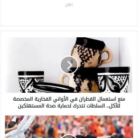
اعلان
م
ن
ع
ا
س
ت
ع
م
ا
منع استعمال القطران في الأواني الفخارية المخصصة
ل
للأكل.. السلطات تتحرك لحماية صحة المستهلكين
ا
ل
ق
ك
ط
و
ر
م
ا