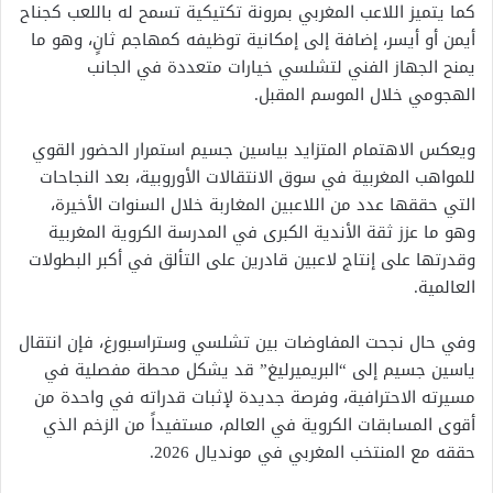
كما يتميز اللاعب المغربي بمرونة تكتيكية تسمح له باللعب كجناح
أيمن أو أيسر، إضافة إلى إمكانية توظيفه كمهاجم ثانٍ، وهو ما
يمنح الجهاز الفني لتشلسي خيارات متعددة في الجانب
الهجومي خلال الموسم المقبل.
ويعكس الاهتمام المتزايد بياسين جسيم استمرار الحضور القوي
للمواهب المغربية في سوق الانتقالات الأوروبية، بعد النجاحات
التي حققها عدد من اللاعبين المغاربة خلال السنوات الأخيرة،
وهو ما عزز ثقة الأندية الكبرى في المدرسة الكروية المغربية
وقدرتها على إنتاج لاعبين قادرين على التألق في أكبر البطولات
العالمية.
وفي حال نجحت المفاوضات بين تشلسي وستراسبورغ، فإن انتقال
ياسين جسيم إلى “البريميرليغ” قد يشكل محطة مفصلية في
مسيرته الاحترافية، وفرصة جديدة لإثبات قدراته في واحدة من
أقوى المسابقات الكروية في العالم، مستفيداً من الزخم الذي
حققه مع المنتخب المغربي في مونديال 2026.