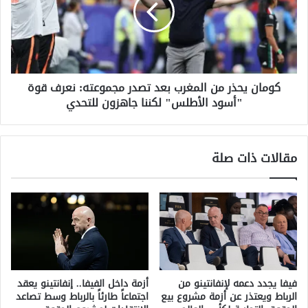
ا
ن
ن
ف
ي
ي
ح
ا
ذ
ل
ر
أ
كومان يحذر من المغرب بعد تصدر مجموعته: نعرف قوة
م
و
"أسود الأطلس" لكننا جاهزون للتحدي
ن
ا
ا
ن
ل
ي
م
مقالات ذات صلة
ا
غ
ل
ر
ف
ب
خ
ب
ا
ع
ر
د
ي
ت
ة
ص
ا
د
فيفا يجدد دعمه لإنفانتينو من
أزمة داخل الفيفا.. إنفانتينو يعقد
ل
ر
الرباط ويعتذر عن أزمة مشروع بيع
اجتماعاً طارئاً بالرباط وسط تصاعد
م
م