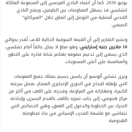
يونيو 2030. كما أن انتماء النادي الفرنسي إلى المجموعة المالكة
لتشلسي قد يسهل المفاوضات بين الطرفين، ويمنح النادي
اللندني أفضلية في التوصل إلى اتفاق خلال “الميركاتو”
الصيفي.
وتشير التقارير إلى أن القيمة السوقية الحالية للاعب تُقدر بحوالي
10 ملايين جنيه إسترليني
، وهو مبلغ لا يمثل عائقاً أمام تشلسي،
الذي يسعى إلى تدعيم صفوفه بعناصر شابة قادرة على التطور
والمنافسة على أعلى المستويات.
ويرى تشابي ألونسو أن ياسين جسيم يمتلك جميع المقومات
التي تؤهله للنجاح في الدوري الإنجليزي الممتاز، بفضل سرعته
الكبيرة، ومهاراته في المراوغة، وقدرته على اللعب في أكثر من
مركز هجومي، إلى جانب تميزه باللعب بالقدم اليسرى، وإجادته
التحرك بين الخطوط والدخول إلى العمق، وهي الخصائص التي
تتماشى مع فلسفة المدرب الإسباني في بناء منظومته
الهجومية.