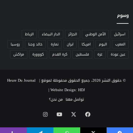
ر
أ
ك
ط
ل
ل
وسوم
ح
س
م
"
ا
ل
اسرائيل
الأمن الوطني
الجزائر
الدار البيضاء
الرباط
ي
ك
المغرب
اليوم
امريكا
ايران
تمارة
خالد وجنا
روسيا
ة
ن
ص
ن
عين عودة
غزة
فلسطين
كرة القدم
كووورة
مراكش
ح
ا
ة
ج
ا
ا
ل
ه
© حقوق النشر 2026، جميع الحقوق محفوظة لموقع Heure Du Journal |
م
ز
س
و
|
Website Design: HDJ
ت
ن
تواصل معنا
من نحن؟
ه
ل
ل
ل
‫X
فيسبوك
‫YouTube
انستقرام
ك
ت
ي
ح
ن
د