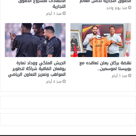
الحقوق التجارية لكأس العالم
الانتقادات لمشروع الحقوق
خ
ج
التجارية
منذ يوم واحد
ص
م
منذ 3 أيام
ص
و
ة
ع
ل
ت
ل
ه
أ
:
ك
ن
ل
ع
.
ر
نهضة بركان يعلن تعاقده مع
الجيش الملكي ووداد تمارة
.
ف
بوبيستا لموسمين..
يوقعان اتفاقية شراكة لتطوير
ا
المواهب وتعزيز التعاون الرياضي
ق
منذ 3 أيام
ل
و
منذ 4 أيام
س
ة
ل
"
ط
أ
ا
س
ت
و
ت
د
ت
ا
ح
ل