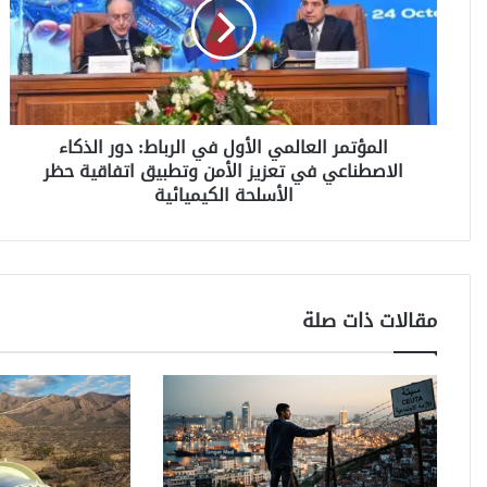
ؤ
ت
م
ر
ا
ل
المؤتمر العالمي الأول في الرباط: دور الذكاء
ع
الاصطناعي في تعزيز الأمن وتطبيق اتفاقية حظر
ا
ل
الأسلحة الكيميائية
م
ي
ا
ل
أ
مقالات ذات صلة
و
ل
ف
ي
ا
ل
ر