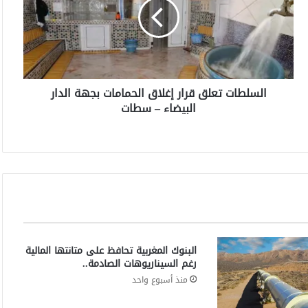
ل
ط
ا
ت
ت
ع
السلطات تعلق قرار إغلاق الحمامات بجهة الدار
ل
البيضاء – سطات
ق
ق
ر
ا
ر
إ
غ
ل
ا
ق
البنوك المغربية تحافظ على متانتها المالية
ا
رغم السيناريوهات الصادمة..
ل
ح
منذ أسبوع واحد
م