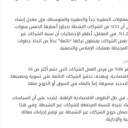
للمقاولات الصغيرة جداً والصغيرة والمتوسطة، فإن معدل إنشاء
الشركات شهد زيادة في السنوات الأخيرة. حيث يشير التقرير إلى أن 53% من الشركات النشطة تتجاوز أعمارها الخمس سنوات،
بينما لا تتجاوز نسبة الشركات التي يتم التشطيب عليها رسمياً 1.2%. في المقابل، تُظهر الإحصائيات أن نسبة الشركات غير
ما يُفسر بأن أصحاب بعض الشركات يفضلون تركها “نائمة” بدلاً من اتخاذ خطوات
المرتبطة بعمليات الإفلاس والتصفية.
لان
تُظهر البيانات أن أغلب الشركات المغربية صغيرة الحجم، حيث توفر 86% من فرص العمل الشركات التي تضم أكثر من 10
ون والتنمية الاقتصادية. وبهدف تحفيز الشركات النائمة على تسوية وضعيتها،
لتحديد مصيرها، إما بالبقاء في السوق أو الخروج منها.
 في ظل الظروف الاقتصادية الراهنة. يُشدد على أن السياسات
اد نتيجة للنسبة المرتفعة للشركات غير النشيطة. وفي هذا
ضمان خروج الشركات غير النشيطة عبر توفير إجراءات فعالة
 والإدارية.