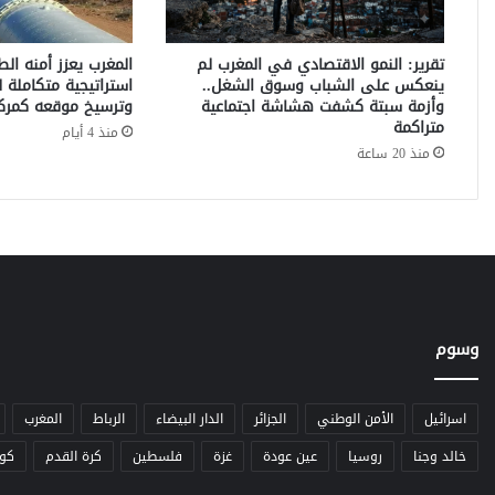
ب
ا
ط
تقرير: النمو الاقتصادي في المغرب لم
المغرب يعزز أمنه الط
:
ينعكس على الشباب وسوق الشغل..
استراتيجية متكاملة ل
د
وأزمة سبتة كشفت هشاشة اجتماعية
وترسيخ موقعه كمركز
و
متراكمة
منذ 4 أيام
ر
منذ 20 ساعة
ا
ل
ذ
ك
ا
ء
ا
ل
وسوم
ا
ص
ط
ن
اسرائيل
الأمن الوطني
الجزائر
الدار البيضاء
الرباط
المغرب
ا
خالد وجنا
روسيا
عين عودة
غزة
فلسطين
كرة القدم
كو
ع
ي