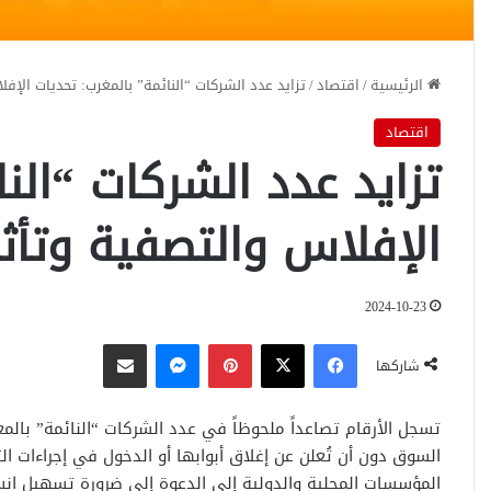
الرئيسية
/
اقتصاد
/
تزايد عدد الشركات “النائمة” بالمغرب: تحديات الإف
اقتصاد
تزايد عدد الشركات “الن
الإفلاس والتصفية وتأث
2024-10-23
فيسبوك
‫X
بينتيريست
ماسنجر
مشاركة عبر البريد
شاركها
تسجل الأرقام تصاعداً ملحوظاً في عدد الشركات “النائمة” ب
السوق دون أن تُعلن عن إغلاق أبوابها أو الدخول في إجراءات 
المؤسسات المحلية والدولية إلى الدعوة إلى ضرورة تسهيل ان