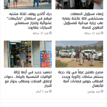
ب
س
ي
ط
ا
ا
إعفاء مسؤول الصفقات
درك أكادير يوقف ثلاثة مشتبه
ت
ل
بمستشفى لالة عائشة بتمارة
فيهم في استغلال “باركينغات”
ي
ق
عقب زيارة ميدانية للمسؤول
عشوائية وابتزاز مستعملي
م
ن
الجهوي للصحة
السيارات بتغازوت
ت
ي
منذ 22 ساعة
منذ 22 ساعة
ل
ط
ك
ر
ن
ة
ح
ف
س
ي
ا
ظ
ب
ر
اً
و
مصرع طفلين غرقاً في واد درعة
تصعيد جديد في أزمة إزالة
ب
ف
يستنفر سلطات زاكورة ويجدد
الواقيات الشمسية بالرباط.. دعوات
ن
المطالب بتوفير فضاءات آمنة
لإغلاق المحلات ومطالب بحوار مع
غ
ك
للأطفال
التجار
ا
ي
م
منذ يومين
منذ 3 أيام
اً
ض
و
ة
ف