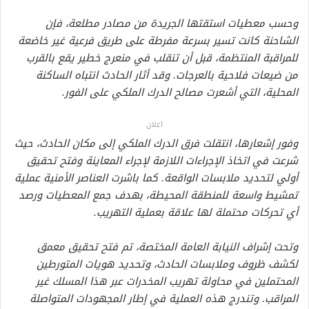
وحسب معطيات استقتها الجريدة من مصادر مطلعة، فإن
الشاحنة كانت تسير بسرعة مفرطة على طريق فرعية غير خاضعة
للمراقبة المنتظمة، قبل أن تنقلب في منعرج خطير يقع بالقرب
من ضيعات فلاحية بالعرجات. وقد أثار الحادث انتباه الساكنة
المحلية، التي أشعرت مصالح الدرك الملكي على الفور.
اعلان
وفور إشعارها، انتقلت فرق الدرك الملكي إلى مكان الحادث، حيث
شرعت في اتخاذ الإجراءات اللازمة لإجراء المعاينة وفتح تحقيق
أولي لتحديد ملابسات الواقعة. كما باشرت العناصر الأمنية عملية
تمشيط واسعة للمنطقة المحيطة، بهدف جمع المعطيات ورصد
أي تحركات محتملة لها علاقة بعملية التهريب.
وتحت إشراف النيابة العامة المختصة، تم فتح تحقيق معمق
لكشف ظروف وملابسات الحادث، وتحديد هويات المتورطين
المحتملين في محاولة تهريب المخدرات عبر هذا المسلك غير
المراقب. وتندرج هذه العملية في إطار المجهودات المتواصلة