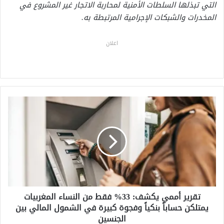
التي تبذلها السلطات الأمنية لمحاربة الاتجار غير المشروع في
المخدرات والشبكات الإجرامية المرتبط
ة به.
اعلان
ت
ق
ر
ي
ر
أ
م
م
ي
تقرير أممي يكشف: 33% فقط من النساء المغربيات
ي
يمتلكن حساباً بنكياً وفجوة كبيرة في الشمول المالي بين
ك
ش
الجنسين