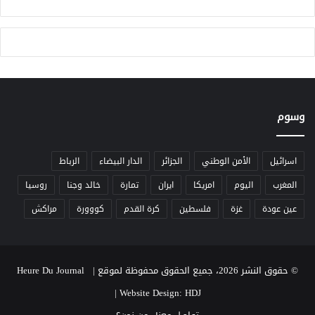
ج
و
ة
ك
ب
ي
ر
ة
وسوم
ف
ي
ا
اسرائيل
الأمن الوطني
الجزائر
الدار البيضاء
الرباط
ل
المغرب
اليوم
امريكا
ايران
تمارة
خالد وجنا
روسيا
ش
م
عين عودة
غزة
فلسطين
كرة القدم
كووورة
مراكش
و
ل
ا
ل
© حقوق النشر 2026، جميع الحقوق محفوظة لموقع Heure Du Journal |
م
ا
|
Website Design: HDJ
ل