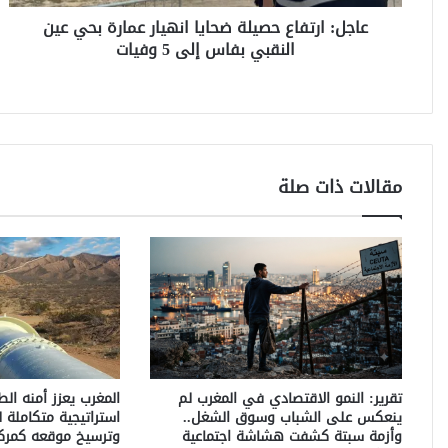
ف
عاجل: ارتفاع حصيلة ضحايا انهيار عمارة بحي عين
ا
النقبي بفاس إلى 5 وفيات
ع
ح
ص
ي
ل
ة
ض
مقالات ذات صلة
ح
ا
ي
ا
ا
ن
ه
ي
ا
ر
تقرير: النمو الاقتصادي في المغرب لم
المغرب يعزز أمنه الط
ع
ينعكس على الشباب وسوق الشغل..
استراتيجية متكاملة ل
م
وأزمة سبتة كشفت هشاشة اجتماعية
وترسيخ موقعه كمركز
ا