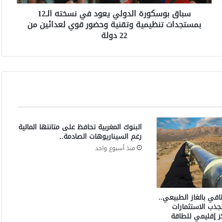
و
سباق بوسكورة الدولي يعود في نسخته الـ12
ر
بمستجدات تنظيمية وتقنية وحضور قوي لعدائين من
ة
ا
22 دولة
ل
د
و
ل
ي
ي
ع
و
البنوك المغربية تحافظ على متانتها المالية
د
رغم السيناريوهات الصادمة..
ف
ي
منذ أسبوع واحد
ن
س
خ
ت
اقي بالغاز الطبيعي..
ه
جذب الاستثمارات
ا
 إقليمي للطاقة
ل