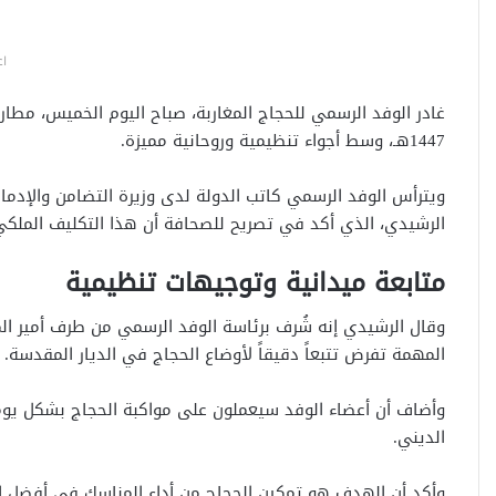
اع
غادر الوفد الرسمي للحجاج المغاربة، صباح اليوم الخميس، مطار 
1447هـ، وسط أجواء تنظيمية وروحانية مميزة.
ويترأس الوفد الرسمي كاتب الدولة لدى وزيرة التضامن والإدماج
الرشيدي
، الذي أكد في تصريح للصحافة أن هذا التكليف الملكي
متابعة ميدانية وتوجيهات تنظيمية
وقال الرشيدي إنه شُرف برئاسة الوفد الرسمي من طرف أمير ال
المهمة تفرض تتبعاً دقيقاً لأوضاع الحجاج في الديار المقدسة.
وأضاف أن أعضاء الوفد سيعملون على مواكبة الحجاج بشكل يو
الديني.
وأكد أن الهدف هو تمكين الحجاج من أداء المناسك في أفضل ال