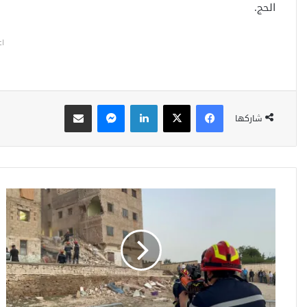
الحج.
اع
فيسبوك
‫X
لينكدإن
ماسنجر
مشاركة عبر البريد
شاركها
ع
ا
ج
ل
:
ا
ر
ت