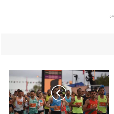
لان
س
ب
ا
ق
ب
و
س
ك