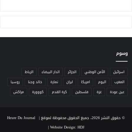
ل
ا
ب
ل
و
د
ن
و
ب
ر
و
ي
ق
ا
ف
ل
ا
وسوم
إ
ل
س
ت
ب
ط
ا
اسرائيل
الأمن الوطني
الجزائر
الدار البيضاء
الرباط
ب
ن
المغرب
اليوم
امريكا
ايران
تمارة
خالد وجنا
روسيا
ي
ي
ع
عين عودة
غزة
فلسطين
كرة القدم
كووورة
مراكش
© حقوق النشر 2026، جميع الحقوق محفوظة لموقع Heure Du Journal |
|
Website Design: HDJ