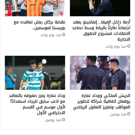
د
ي
د
ن
و
ب
أزمة داخل الفيفا.. إنفانتينو يعقد
نهضة بركان يعلن تعاقده مع
ن
ر
اجتماعاً طارئاً بالرباط وسط تصاعد
بوبيستا لموسمين..
ب
ش
الانتقادات لمشروع الحقوق
منذ يوم واحد
ا
ل
التجارية
ل
و
منذ يوم واحد
إ
ن
ب
ة
ا
و
د
ر
ة
ي
ف
ا
ي
ل
غ
م
الجيش الملكي ووداد تمارة
وداد تمارة يعزز صفوفه بالتعاقد
ز
د
يوقعان اتفاقية شراكة لتطوير
مع لاعب سابق للرجاء استعدادًا
ة
المواهب وتعزيز التعاون الرياضي
لأول موسم في القسم
ر
الاحترافي الأول
و
ي
منذ يومين
ي
د
منذ يومين
ط
ف
ا
ي