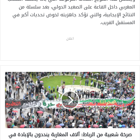
المغربي داخل القاعة على الصعيد الدولي، بعد سلسلة من
النتائج الإيجابية، والتي تؤكد جاهزيته لخوض تحديات أكبر في
المستقبل القريب.
اعلان
ص
ر
خ
ة
ش
ع
ب
ي
ة
صرخة شعبية من الرباط: آلاف المغاربة ينددون بالإبادة في
م