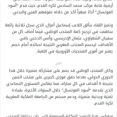
أرضية قاعة مركب محمد السادس لكرة القدم، حيث قدم “أسود
الفوتسال” أداءً مبهراً أكد من خلاله تفوقهم الفني والبدني.
وتميز اللقاء بتألق اللاعب إسماعيل أمزال، الذي سجل ثلاثية رائعة
ساهمت في ترجيح كفة المنتخب الوطني، فيما أضاف كل من
سفيان الشعراوي، عثمان الإدريسي، وأنس الدحني باقي
الأهداف، ليحسم المنتخب المغربي النتيجة لصالحه أمام خصم
يعتبر من أقوى المنتخبات الأوروبية في اللعبة.
اعلان
وكان المنتخب الوطني قد بصم على مشاركة متميزة خلال هذا
الدوري الدولي، بعدما حقق فوزين كبيرين على منتخب الصين
بنتيجة 8 أهداف في كل مباراة، مما يعكس المستوى التصاعدي
الذي يقدمه “أسود الفوتسال” خلال السنوات الأخيرة، بقيادة
تقنية وبدنية متميزة، ودعم مستمر من الجامعة الملكية المغربية
لكرة القدم.
ويعكس هذا التتويج المكانة المرموقة التي بات يحتلها المنتخب