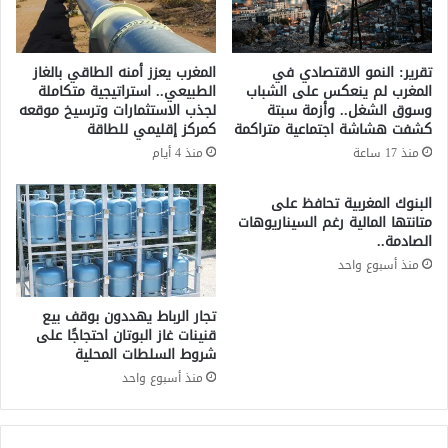
ع
ا
ا
م
ي
و
تقرير: النمو الاقتصادي في
المغرب يعزز أمنه الطاقي بالغاز
ة
ز
المغرب لم ينعكس على الشباب
الطبيعي.. استراتيجية متكاملة
ا
ا
وسوق الشغل.. وأزمة سبتة
لجذب الاستثمارات وترسيخ موقعه
ل
ر
كشفت هشاشة اجتماعية متراكمة
كمركز إقليمي للطاقة
ح
ة
منذ 17 ساعة
منذ 4 أيام
ك
ا
و
ل
البنوك المغربية تحافظ على
م
ص
متانتها المالية رغم السيناريوهات
ي
ح
الصادمة..
ة
ة
منذ أسبوع واحد
ا
:
ل
"
إ
ل
تجار الرباط يهددون بوقف بيع
س
ا
قنينات غاز البوتان احتجاجًا على
ر
شروط السلطات المحلية
إ
ا
ف
منذ أسبوع واحد
ئ
ل
ي
ا
ل
س