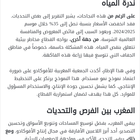
ندرة المياه
على الرغم من
هذه النجاحات، يشير التقرير إلى بعض التحديات.
فقد انخفضت الأسعار بنسبة تصل إلى 35% خلال موسم
2024/2025. ويعود السبب إلى فائض المعروض والمنافسة
العالمية الشرسة.
من جهة أخرى
، يواجه القطاع مخاطر بيئية
تتعلق بنقص المياه. هذه المشكلة حاسمة، خصوصاً في مناطق
الجفاف التي تتوسع فيها زراعة هذه الفاكهة.
وفي هذا الإطار، أكدت الجمعية المغربية للأفوكادو على ضرورة
اعتماد نموذج نمو مستدام. هذا النموذج يرتكز على التخطيط
الإنتاجي. كما يشمل تحسين جودة الإنتاج، والاستخدام المسؤول
للموارد. كل هذا يهدف لضمان استمرارية القطاع.
المغرب بين الفرص والتحديات
يبقى المغرب، بفضل توسيع المساحات وتنويع الأسواق وتحسين
التصدير، أحد أبرز اللاعبين الأفارقة في مجال إنتاج الأفوكادو.
ومع
ذلك
، يبقى التحدي الأكبر في مواجهة الصعوبات البيئية