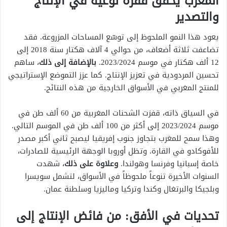
المغرب يحقق قفزة نوعية في الإنتاج
والتصدير
يعود هذا النمو الملحوظ إلى توسّع المساحات المزروعة. فقد
تضاعفت ثلاثة أضعاف، من حوالي 4 آلاف هكتار سنة 2018 إلى
12 ألف هكتار في موسم 2023/2024.
بالإضافة إلى ذلك
، ساهم
تحسين المردودية في تعزيز الإنتاج. كما عزز التموضع الإستراتيجي
للمنتج المغربي في الأسواق الخارجية من هذه النتائج.
في السياق ذاته، قفزت الشحنات المغربية من 60 ألف طن في
موسم 2023/2024 إلى أكثر من 100 ألف طن في الموسم التالي.
وهذا سمح للمغرب بتجاوز جنوب إفريقيا ليصبح ثاني أكبر مصدر
للأفوكادو في القارة. وتظل أوروبا الوجهة الرئيسية للصادرات،
خاصة إسبانيا وفرنسا وهولندا.
وعلاوة على ذلك
، شهدت
السنوات الأخيرة تنوعاً ملحوظاً في الأسواق، لتشمل سويسرا
وبلجيكا والبرتغال وكندا وتركيا وماليزيا وسلطنة عمان.
تحديات في الأفق: من فائض الإنتاج إلى