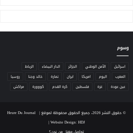
ي
ب
ة
ع
ف
د
ي
ا
م
ل
و
ي
ا
و
ج
م
وسوم
ه
"
ة
أ
اسرائيل
الأمن الوطني
الجزائر
الدار البيضاء
الرباط
ز
المغرب
اليوم
امريكا
ايران
تمارة
خالد وجنا
روسيا
م
ة
عين عودة
غزة
فلسطين
كرة القدم
كووورة
مراكش
غ
ز
ة
© حقوق النشر 2026، جميع الحقوق محفوظة لموقع Heure Du Journal |
|
Website Design: HDJ
تواصل معنا
من نحن؟