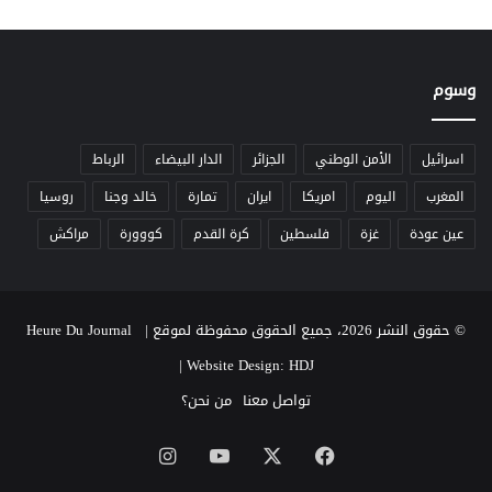
ن
ا
ل
أ
وسوم
م
ن
ي
اسرائيل
الأمن الوطني
الجزائر
الدار البيضاء
الرباط
ف
المغرب
اليوم
امريكا
ايران
تمارة
خالد وجنا
روسيا
ي
و
عين عودة
غزة
فلسطين
كرة القدم
كووورة
مراكش
ج
ه
ا
ل
© حقوق النشر 2026، جميع الحقوق محفوظة لموقع Heure Du Journal |
ت
ح
|
Website Design: HDJ
د
تواصل معنا
من نحن؟
ي
ا
‫X
فيسبوك
‫YouTube
انستقرام
ت
ا