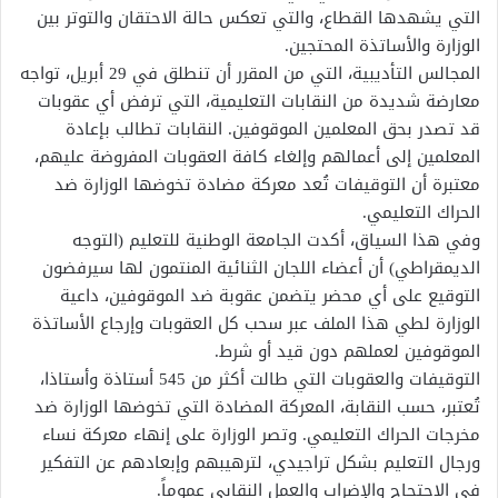
التي يشهدها القطاع، والتي تعكس حالة الاحتقان والتوتر بين
الوزارة والأساتذة المحتجين.
المجالس التأديبية، التي من المقرر أن تنطلق في 29 أبريل، تواجه
معارضة شديدة من النقابات التعليمية، التي ترفض أي عقوبات
قد تصدر بحق المعلمين الموقوفين. النقابات تطالب بإعادة
المعلمين إلى أعمالهم وإلغاء كافة العقوبات المفروضة عليهم،
معتبرة أن التوقيفات تُعد معركة مضادة تخوضها الوزارة ضد
الحراك التعليمي.
وفي هذا السياق، أكدت الجامعة الوطنية للتعليم (التوجه
الديمقراطي) أن أعضاء اللجان الثنائية المنتمون لها سيرفضون
التوقيع على أي محضر يتضمن عقوبة ضد الموقوفين، داعية
الوزارة لطي هذا الملف عبر سحب كل العقوبات وإرجاع الأساتذة
الموقوفين لعملهم دون قيد أو شرط.
التوقيفات والعقوبات التي طالت أكثر من 545 أستاذة وأستاذا،
تُعتبر، حسب النقابة، المعركة المضادة التي تخوضها الوزارة ضد
مخرجات الحراك التعليمي. وتصر الوزارة على إنهاء معركة نساء
ورجال التعليم بشكل تراجيدي، لترهيبهم وإبعادهم عن التفكير
في الاحتجاج والإضراب والعمل النقابي عموماً.