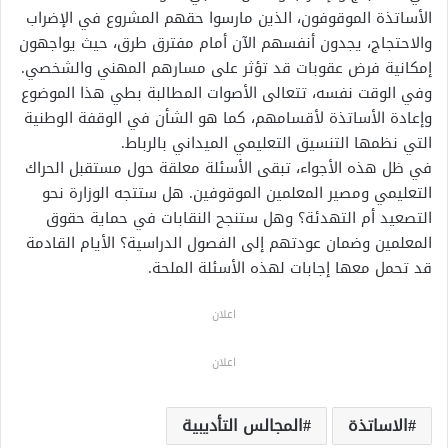
الأساتذة الموقوفون، الذين مارسوا حقهم المشروع في الإضراب
والاحتجاج، يجدون أنفسهم الآن أمام مفترق طرق، حيث يواجهون
إمكانية فرض عقوبات قد تؤثر على مسارهم المهني والشخصي.
وفي الوقت نفسه، تتعالى الأصوات المطالبة بطي هذا الموضوع
وإعادة الأساتذة لأقسامهم، كما هو الشأن في الوقفة الوطنية
التي نظمها التنسيق التعليمي الميداني بالرباط.
في ظل هذه الأجواء، تبقى الأسئلة معلقة حول مستقبل الحراك
التعليمي ومصير المعلمين الموقوفين. هل ستتجه الوزارة نحو
التصعيد أم التهدئة؟ وهل ستنجح النقابات في حماية حقوق
المعلمين وضمان عودتهم إلى الفصول الدراسية؟ الأيام القادمة
قد تحمل معها إجابات لهذه الأسئلة الملحة.
اعلان
اعلان
الاساتذة
المجالس التأديبية