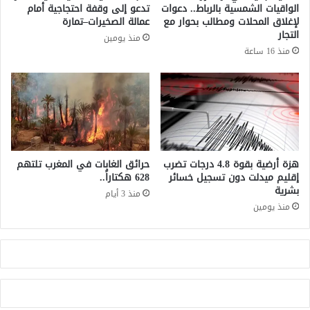
و
الواقيات الشمسية بالرباط.. دعوات
تدعو إلى وقفة احتجاجية أمام
ا
ط
لإغلاق المحلات ومطالب بحوار مع
عمالة الصخيرات–تمارة
ف
ن
التجار
منذ يومين
ذ
ي
منذ 16 ساعة
اً
إ
ل
ل
ل
ى
ن
ق
ا
ط
ش
ر
ط
:
ر
ت
هزة أرضية بقوة 4.8 درجات تضرب
حرائق الغابات في المغرب تلتهم
ض
ع
إقليم ميدلت دون تسجيل خسائر
628 هكتاراً..
ى
بشرية
ز
منذ 3 أيام
ط
ي
منذ يومين
ا
ز
و
ا
ج
ل
ن
ت
ي
ع
ا
و