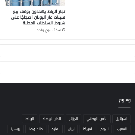
ر
ر
ة
ح
تجار الرباط يهددون بوقف بيع
ا
ا
قنينات غاز البوتان احتجاجًا على
ل
شروط السلطات المحلية
ت
م
م
منذ أسبوع واحد
غ
ر
ر
ا
ب
ج
ي
ع
ة
ة
م
د
و
ن
ة
ا
وسوم
ل
أ
س
اسرائيل
الأمن الوطني
الجزائر
الدار البيضاء
الرباط
ر
المغرب
اليوم
امريكا
ايران
تمارة
خالد وجنا
روسيا
ة