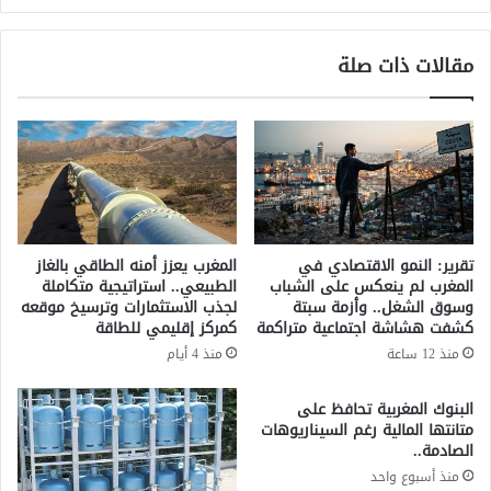
ع
ا
م
ل
مقالات ذات صلة
ل
أ
ح
ع
و
ل
ل
ى
م
ي
ر
و
ا
ا
ج
ف
ع
ق
تقرير: النمو الاقتصادي في
المغرب يعزز أمنه الطاقي بالغاز
ة
ع
المغرب لم ينعكس على الشباب
الطبيعي.. استراتيجية متكاملة
م
ل
وسوق الشغل.. وأزمة سبتة
لجذب الاستثمارات وترسيخ موقعه
د
ى
كشفت هشاشة اجتماعية متراكمة
كمركز إقليمي للطاقة
و
أ
منذ 12 ساعة
منذ 4 أيام
ن
غ
ة
ل
البنوك المغربية تحافظ على
ا
ب
متانتها المالية رغم السيناريوهات
ل
م
الصادمة..
أ
ق
منذ أسبوع واحد
س
ت