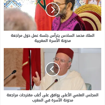
م
ل
ك
م
ح
م
د
الملك محمد السادس يترأس جلسة عمل حول مراجعة
ا
مدونة الأسرة المغربية
ل
س
ا
ا
د
ل
س
م
ي
ج
ت
ل
ر
س
أ
ا
س
ل
ج
ع
ل
المجلس العلمي الأعلى يوافق على أغلب مقترحات مراجعة
ل
س
مدونة الأسرة في المغرب
م
ة
ي