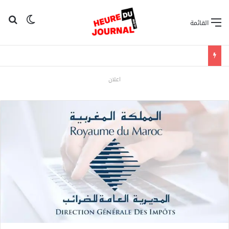
بح
الوضع ا
القائمة
اعلان