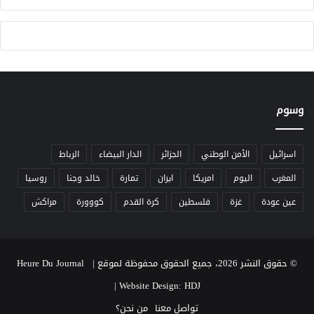
ا
ل
ن
ا
2
ر
0
ت
2
ف
4
ا
ع
د
وسوم
ر
ج
ا
اسرائيل
الأمن الوطني
الجزائر
الدار البيضاء
الرباط
ت
المغرب
اليوم
امريكا
ايران
تمارة
خالد وجنا
روسيا
ا
ل
عين عودة
غزة
فلسطين
كرة القدم
كووورة
مراكش
ح
ر
ا
ر
© حقوق النشر 2026، جميع الحقوق محفوظة لموقع Heure Du Journal |
ة
|
Website Design: HDJ
تواصل معنا
من نحن؟