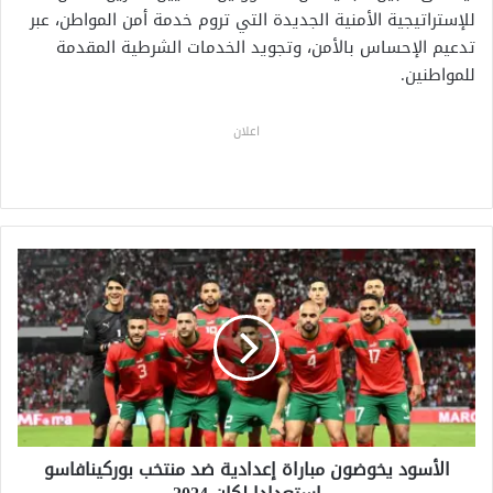
للإستراتيجية الأمنية الجديدة التي تروم خدمة أمن المواطن، عبر
تدعيم الإحساس بالأمن، وتجويد الخدمات الشرطية المقدمة
للمواطنين.
اعلان
ا
ل
أ
س
و
د
ي
خ
و
الأسود يخوضون مباراة إعدادية ضد منتخب بوركينافاسو
ض
و