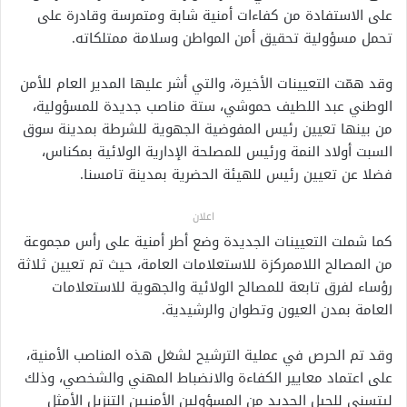
على الاستفادة من كفاءات أمنية شابة ومتمرسة وقادرة على
تحمل مسؤولية تحقيق أمن المواطن وسلامة ممتلكاته.
وقد همّت التعيينات الأخيرة، والتي أشر عليها المدير العام للأمن
الوطني عبد اللطيف حموشي، ستة مناصب جديدة للمسؤولية،
من بينها تعيين رئيس المفوضية الجهوية للشرطة بمدينة سوق
السبت أولاد النمة ورئيس للمصلحة الإدارية الولائية بمكناس،
فضلا عن تعيين رئيس للهيئة الحضرية بمدينة تامسنا.
اعلان
كما شملت التعيينات الجديدة وضع أطر أمنية على رأس مجموعة
من المصالح اللاممركزة للاستعلامات العامة، حيث تم تعيين ثلاثة
رؤساء لفرق تابعة للمصالح الولائية والجهوية للاستعلامات
العامة بمدن العيون وتطوان والرشيدية.
وقد تم الحرص في عملية الترشيح لشغل هذه المناصب الأمنية،
على اعتماد معايير الكفاءة والانضباط المهني والشخصي، وذلك
ليتسنى للجيل الجديد من المسؤولين الأمنيين التنزيل الأمثل