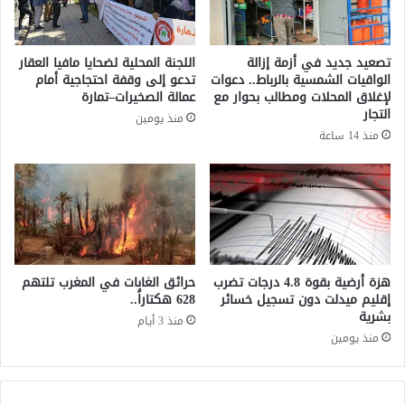
ب
ا
و
ل
ر
ل
تصعيد جديد في أزمة إزالة
اللجنة المحلية لضحايا مافيا العقار
ك
ح
الواقيات الشمسية بالرباط.. دعوات
تدعو إلى وقفة احتجاجية أمام
ي
ف
لإغلاق المحلات ومطالب بحوار مع
عمالة الصخيرات–تمارة
ن
ا
التجار
منذ يومين
ا
ظ
منذ 14 ساعة
ف
ع
ا
ل
س
ى
و
ص
ا
ح
س
ة
ت
ا
ع
ل
هزة أرضية بقوة 4.8 درجات تضرب
حرائق الغابات في المغرب تلتهم
د
ج
إقليم ميدلت دون تسجيل خسائر
628 هكتاراً..
ا
بشرية
س
منذ 3 أيام
د
م
منذ يومين
ا
ف
ل
ي
ك
ظ