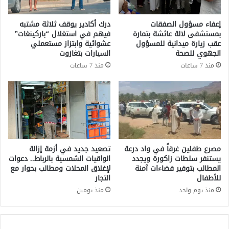
ا
ت
ء
ي
إعفاء مسؤول الصفقات
درك أكادير يوقف ثلاثة مشتبه
و
ط
بمستشفى لالة عائشة بتمارة
فيهم في استغلال “باركينغات”
ا
ا
عقب زيارة ميدانية للمسؤول
عشوائية وابتزاز مستعملي
ل
ل
الجهوي للصحة
السيارات بتغازوت
م
ب
منذ 7 ساعات
منذ 7 ساعات
ي
و
ك
ن
ا
ب
ن
ا
ي
ل
ك
ت
:
د
ت
خ
مصرع طفلين غرقاً في واد درعة
تصعيد جديد في أزمة إزالة
ح
ل
يستنفر سلطات زاكورة ويجدد
الواقيات الشمسية بالرباط.. دعوات
د
المطالب بتوفير فضاءات آمنة
لإغلاق المحلات ومطالب بحوار مع
ا
للأطفال
التجار
ي
ل
ا
ع
منذ يوم واحد
منذ يومين
ت
ا
و
ج
م
ل