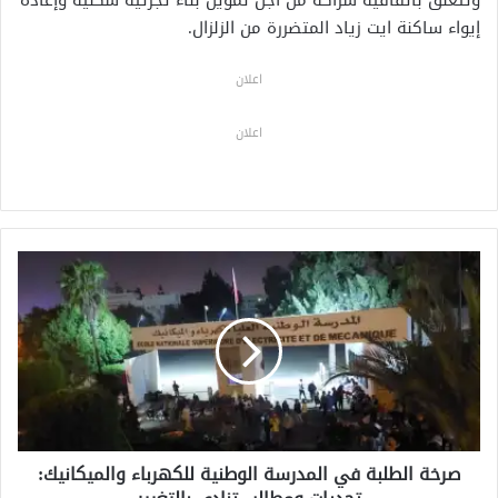
إيواء ساكنة ايت زياد المتضررة من الزلزال.
اعلان
اعلان
ص
ر
خ
ة
ا
ل
ط
ل
ب
صرخة الطلبة في المدرسة الوطنية للكهرباء والميكانيك:
ة
ف