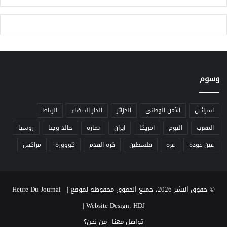
ط
ا
ل
ب
ت
ن
ا
د
وسوم
ي
ب
ا
اسرائيل
الأمن الوطني
الجزائر
الدار البيضاء
الرباط
ل
المغرب
اليوم
امريكا
ايران
تمارة
خالد وجنا
روسيا
ت
غ
عين عودة
غزة
فلسطين
كرة القدم
كووورة
مراكش
ي
ي
ر
© حقوق النشر 2026، جميع الحقوق محفوظة لموقع Heure Du Journal |
|
Website Design: HDJ
تواصل معنا
من نحن؟