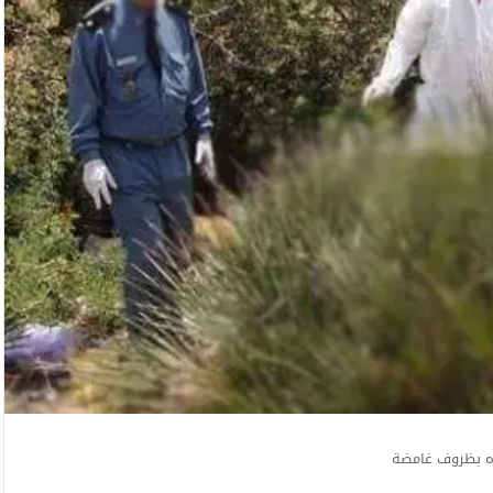
زه بظروف غامضة