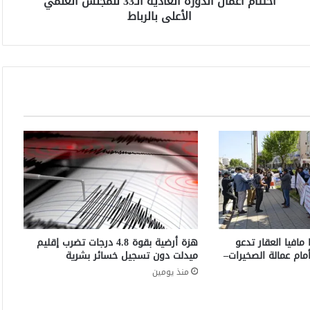
اختتام أعمال الدورة العادية الـ33 للمجلس العلمي
ا
الأعلى بالرباط
ل
ا
ل
د
و
ر
ة
ا
ل
ع
ا
د
ي
ة
ا
ل
 مافيا العقار تدعو
هزة أرضية بقوة 4.8 درجات تضرب إقليم
ـ
مام عمالة الصخيرات–
ميدلت دون تسجيل خسائر بشرية
3
منذ يومين
3
ل
ل