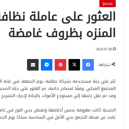
مجتمع
العثور على عاملة نظاف
المنزه بظروف غامضة
2024-07-06
فيسبوك
‫X
بينتيريست
ماسنجر
مشاركة عبر البريد
شاركها
عُثر على جثة مستخدمة بشركة نظافة، يوم الجمعة، في غابة الم
المجتمع المحلي. وفقًا لمصادر خاصة، تم العثور على جثة الضحي
وقد تم نقل جثتها إلى مستودع الأموات بالرباط لإجراء التشريح
الضحية كانت معروفة بحسن أخلاقها وتقطن بحي النور في تامس
غابت عن نقطة التجمع بحي الأمل في السادسة صباحًا يوم الجمعة،