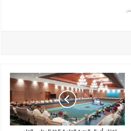
لان
ا
خ
ت
ت
ا
م
أ
ع
م