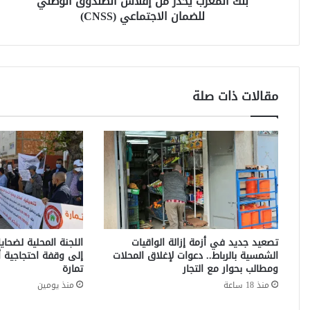
بنك المغرب يحذر من إفلاس الصندوق الوطني
ي
للضمان الاجتماعي (CNSS)
ح
ذ
ر
م
ن
إ
مقالات ذات صلة
ف
ل
ا
س
ا
ل
ص
ن
د
و
تصعيد جديد في أزمة إزالة الواقيات
اللجنة المحلية لضحايا
ق
الشمسية بالرباط.. دعوات لإغلاق المحلات
إلى وقفة احتجاجية أ
ا
ومطالب بحوار مع التجار
تمارة
ل
منذ 18 ساعة
منذ يومين
و
ط