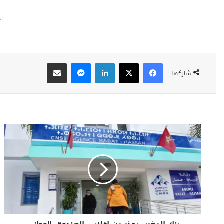
اع
فيسبوك
‫X
لينكدإن
ماسنجر
مشاركة عبر البريد
شاركها
ب
ن
ك
ا
ل
م
غ
ر
ب