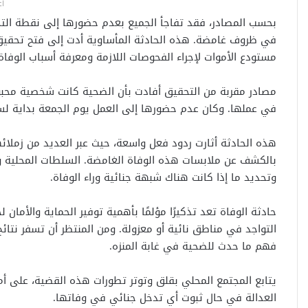
اع
بحسب المصادر، فقد تفاجأ الجميع بعدم حضورها إلى نقطة التجم
في ظروف غامضة. هذه الحادثة المأساوية أدت إلى فتح تحقيق 
مستودع الأموات لإجراء الفحوصات اللازمة ومعرفة أسباب الوفاة
مصادر مقربة من التحقيق أفادت بأن الضحية كانت شخصية محبو
في عملها. وكان عدم حضورها إلى العمل يوم الجمعة بداية لسل
هذه الحادثة أثارت ردود فعل واسعة، حيث عبر العديد من زملائ
بالكشف عن ملابسات هذه الوفاة الغامضة. السلطات المحلية
وتحديد ما إذا كانت هناك شبهة جنائية وراء الوفاة.
حادثة الوفاة تعد تذكيرًا مؤلمًا بأهمية توفير الحماية والأما
التواجد في مناطق نائية أو معزولة. ومن المنتظر أن تسفر نتا
فهم ما حدث للضحية في غابة المنزه.
يتابع المجتمع المحلي بقلق وتوتر تطورات هذه القضية، على أم
العدالة في حال ثبوت أي تدخل جنائي في وفاتها.