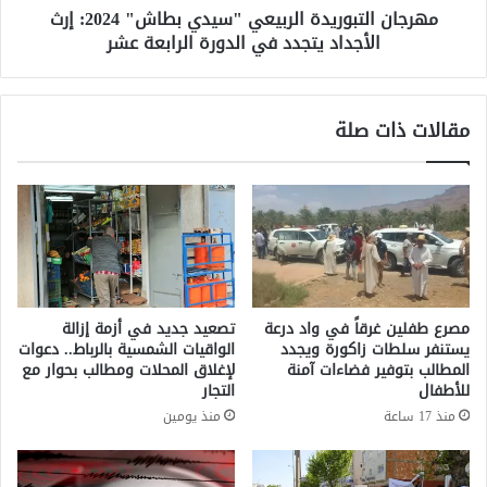
ت
مهرجان التبوريدة الربيعي "سيدي بطاش" 2024: إرث
ب
ن
الأجداد يتجدد في الدورة الرابعة عشر
و
ظ
ر
م
ي
ن
د
مقالات ذات صلة
د
ة
و
ا
ة
ل
ل
ر
م
ب
ك
ي
ا
ع
ف
ي
ح
"
مصرع طفلين غرقاً في واد درعة
تصعيد جديد في أزمة إزالة
ة
س
يستنفر سلطات زاكورة ويجدد
الواقيات الشمسية بالرباط.. دعوات
ا
ي
المطالب بتوفير فضاءات آمنة
لإغلاق المحلات ومطالب بحوار مع
ل
د
للأطفال
التجار
ع
ي
منذ 17 ساعة
منذ يومين
ن
ب
ف
ط
ا
ا