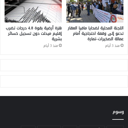
ل
ش
س
"
ي
2
ا
0
س
2
اللجنة المحلية لضحايا مافيا العقار
هزة أرضية بقوة 4.8 درجات تضرب
ي
4
تدعو إلى وقفة احتجاجية أمام
إقليم ميدلت دون تسجيل خسائر
و
عمالة الصخيرات–تمارة
بشرية
:
ا
إ
منذ 3 أيام
منذ 3 أيام
ل
ر
م
ث
ؤ
ا
س
ل
س
أ
ا
ج
ت
د
ي
ا
ض
د
د
ي
ا
ت
وسوم
ل
ج
ن
د