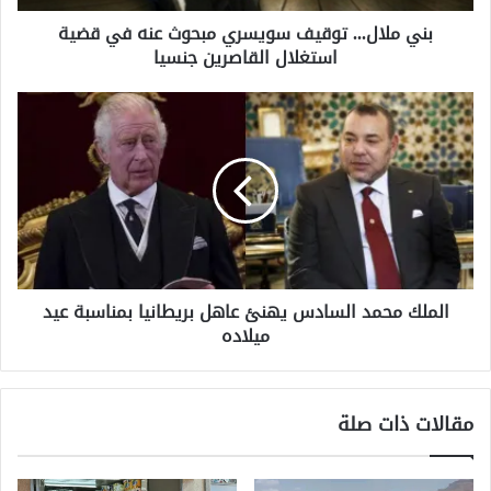
.
بني ملال... توقيف سويسري مبحوث عنه في قضية
.
استغلال القاصرين جنسيا
ت
و
ق
ا
ي
ل
ف
م
س
ل
و
ك
ي
م
س
ح
ر
م
ي
د
م
الملك محمد السادس يهنئ عاهل بريطانيا بمناسبة عيد
ا
ب
ميلاده
ل
ح
س
و
ا
ث
د
مقالات ذات صلة
ع
س
ن
ي
ه
ه