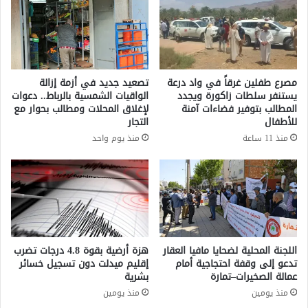
ف
ن
ي
ئ
ق
ع
ض
ا
ي
ه
ة
ل
مصرع طفلين غرقاً في واد درعة
تصعيد جديد في أزمة إزالة
ا
ب
يستنفر سلطات زاكورة ويجدد
الواقيات الشمسية بالرباط.. دعوات
س
ر
المطالب بتوفير فضاءات آمنة
لإغلاق المحلات ومطالب بحوار مع
ت
ي
للأطفال
التجار
غ
ط
منذ 11 ساعة
منذ يوم واحد
ل
ا
ا
ن
ل
ي
ا
ا
ل
ب
ق
م
ا
ن
ص
ا
اللجنة المحلية لضحايا مافيا العقار
هزة أرضية بقوة 4.8 درجات تضرب
ر
س
تدعو إلى وقفة احتجاجية أمام
إقليم ميدلت دون تسجيل خسائر
ي
عمالة الصخيرات–تمارة
بشرية
ب
ن
ة
منذ يومين
منذ يومين
ج
ع