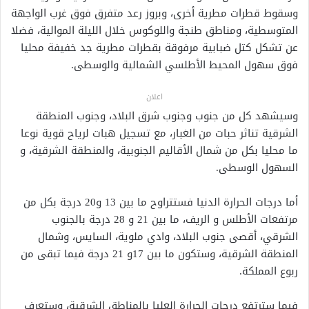
وسقوط قطرات مطرية أخرى، وبروز رعد متفرق فوق غرب الواجهة
المتوسطية، ومناطق طنجة واللوكوس خلال الليلة الموالية، فضلا
عن تشكل كتل ضبابية مرفوقة بقطرات مطرية جد خفيفة محليا
فوق سهول المحيط الأطلسي الشمالية والوسطى.
اعلان
وسيشهد كل من جنوب وجنوب شرق البلاد، وجنوب المنطقة
الشرقية تناثر حبات من الغبار، مع تسجيل هبات لرياح قوية نوعا
ما محليا بكل من شمال الأقاليم الجنوبية، والمنطقة الشرقية، و
السهول الوسطى.
أما درجات الحرارة الدنيا فستتراوح ما بين 13 و20 درجة بكل من
مرتفعات الأطلس و الريف، ما بين 21 و 28 درجة بالجنوب
الشرقي، أقصى جنوب البلاد، وادي ملوية، السايس، وشمال
المنطقة الشرقية، وستكون ما بين 17و 21 درجة فيما تبقى من
ربوع المملكة.
فيما سترتفع درجات الحرارة العليا بالمناطق الشرقية، وستعرف