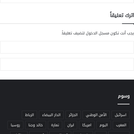
ن
ي
س
د
اترك تعليقاً
ي
م
ا
ي
ل
يجب أنت تكون
مسجل الدخول
لتضيف تعليقاً.
ا
د
ه
وسوم
اسرائيل
الأمن الوطني
الجزائر
الدار البيضاء
الرباط
المغرب
اليوم
امريكا
ايران
تمارة
خالد وجنا
روسيا