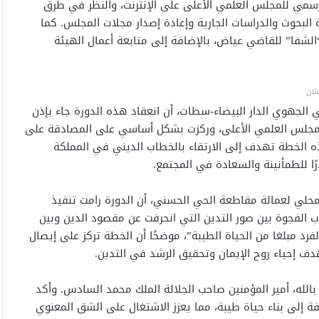
لرسمي للمجلس العلمي الأعلى على الإنترنت، والنظر في طرق
البحوث والدراسات الجارية وإعادة إصدار مجلات المجلس. كما
لشفا” للقاضي عياض، بالإضافة إلى متابعة أعمال الهيئة
لان
لجهوي الدار البيضاء-سطات، أن انعقاد هذه الدورة جاء بإذن
المجلس العلمي الأعلى، وركزت بشكل أساسي على المصادقة على
الخطة تهدف إلى الارتقاء بالخطاب الديني في المملكة
ًا للطمأنينة والسعادة في المجتمع.
لي لعمالة مقاطعة الحي الحسني، أن الدورة رامت تنفيذ
ب الفجوة بين صور التدين التي انحرفت عن مقصود الدين وبين
فرد مبلغا من الحياة الطيبة”، موضحًا أن الخطة تركز على إيصال
ف إحياء روح الإيمان وتحقيق الرشد في التدين.
ة بالله، أمير المؤمنين صاحب الجلالة الملك محمد السادس. وأكد
ة إلى بناء حياة طيبة، مما يعزز الاشتغال على الشق المعنوي