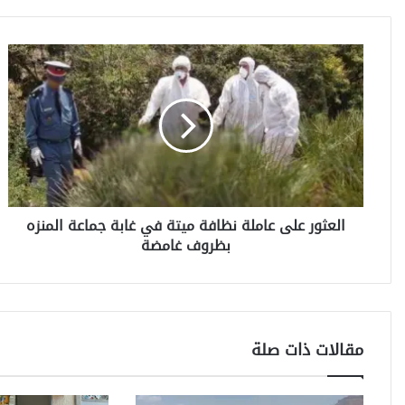
ا
ل
ع
ث
و
ر
ع
ل
ى
العثور على عاملة نظافة ميتة في غابة جماعة المنزه
ع
بظروف غامضة
ا
م
ل
ة
ن
ظ
مقالات ذات صلة
ا
ف
ة