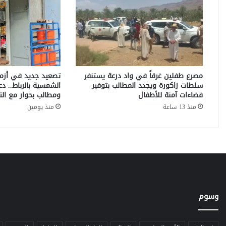
م
ي
ت
ة
ف
ي
غ
مصرع طفلين غرقاً في واد درعة يستنفر
تصعيد جديد في أزمة 
ا
سلطات زاكورة ويجدد المطالب بتوفير
الشمسية بالرباط.. دع
ب
فضاءات آمنة للأطفال
ومطالب بحوار مع التج
ة
منذ 13 ساعة
منذ يومين
ج
م
ا
ع
ة
ا
ل
م
وسوم
ن
ز
ه