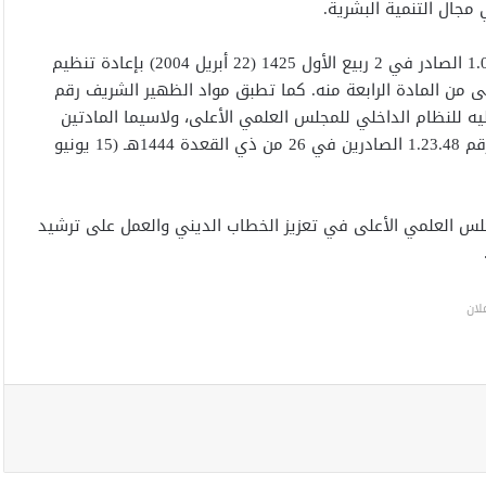
مجال التنمية البشرية.
تأتي هذه الدورة تنفيذاً لمقتضيات الظهير الشريف رقم 1.03.300 الصادر في 2 ربيع الأول 1425 (22 أبريل 2004) بإعادة تنظيم
لى من المادة الرابعة منه. كما تطبق مواد الظهير الشريف رقم
 محرم 1426 (16 فبراير 2005) المصادق عليه للنظام الداخلي للمجلس العلمي الأعلى، ولاسيما المادتين
الخامسة والسادسة، إضافة إلى الظهير رقم 1.23.47 والظهير رقم 1.23.48 الصادرين في 26 من ذي القعدة 1444هـ (15 يونيو
جلس العلمي الأعلى في تعزيز الخطاب الديني والعمل على ترشيد
لان