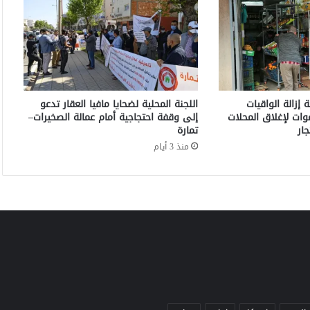
ا
ع
ب
ي
ن
م
ن
إزالة الواقيات
اللجنة المحلية لضحايا مافيا العقار تدعو
ا
وات لإغلاق المحلات
إلى وقفة احتجاجية أمام عمالة الصخيرات–
ت
ار
تمارة
ح
منذ 3 أيام
ا
د
ط
ن
ج
ة
ل
ك
ر
ة
ا