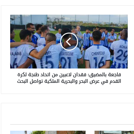
ف
ا
ج
ع
ة
ب
ا
ل
م
فاجعة بالمضيق: فقدان لاعبين من اتحاد طنجة لكرة
ض
القدم في عرض البحر والبحرية الملكية تواصل البحث
ي
ق
:
ف
ق
د
ا
ن
ل