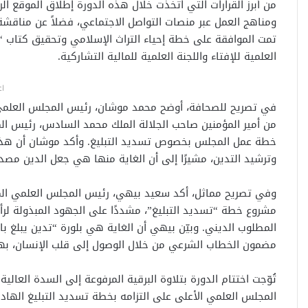
من أبرز القرارات التي اتخذت خلال هذه الدورة إطلاق الموقع ا
ومناهج العمل عبر منصات التواصل الاجتماعي، فضلاً عن مناقشة 
تمت الموافقة على خطة إحياء التراث الإسلامي وتحقيق كتاب “ا
العلمية للإفتاء واللجنة العلمية للمالية التشاركية.
اع
في تصريح للصحافة، أوضح محمد موشان، رئيس المجلس العلمي ا
من أمير المؤمنين صاحب الجلالة الملك محمد السادس، رئيس 
خطة عمل المجلس بخصوص تسديد التبليغ. وأكد موشان أن هذه 
وترشيد التدين، مشيرًا إلى أن الغاية منها هي جعل الدين مصدر
وفي تصريح مماثل، أكد سعيد بيهي، رئيس المجلس العلمي المح
مشروع خطة “تسديد التبليغ”، مشددًا على الجهود المبذولة لرأ
المطلوب الديني. وبيّن بيهي أن الغاية هي بلورة “تدين يبلغ بال
مضمون الخطاب الشرعي من خلال الوصول إلى قلب الإنسان، بهد
تُوّجت اختتام الدورة بتلاوة البرقية المرفوعة إلى السدة العالي
المجلس العلمي الأعلى على التزامه بخطة تسديد التبليغ الهادف