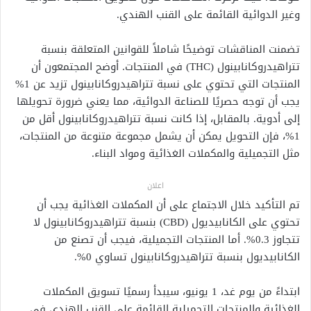
وغير الدوائية القائمة على القنب الهندي.
تضمنت المناقشات توضيحًا شاملاً للقوانين المتعلقة بنسبة
تتراهيدروكانابينول (THC) في المنتجات. أوضح المجتمعون أن
المنتجات التي تحتوي على نسبة تتراهيدروكانابينول تزيد عن 1%
يجب أن توجه حصريًا للصناعة الدوائية، مما يعني ضرورة تحويلها
إلى أدوية. بالمقابل، إذا كانت نسبة تتراهيدروكانابينول أقل من
1%، فإن التحويل يمكن أن يشمل مجموعة متنوعة من المنتجات،
مثل التجميلية والمكملات الغذائية ومواد البناء.
اعلان
تم التأكيد خلال الاجتماع على أن المكملات الغذائية يجب أن
تحتوي على الكانابيديول (CBD) بنسبة تتراهيدروكانابينول لا
تتجاوز 0.3%. أما المنتجات التجميلية، فيجب أن تصنع من
الكانابيديول بنسبة تتراهيدروكانابينول تساوي 0%.
ابتداءً من يوم غد، 1 يونيو، سيبدأ رسميًا تسويق المكملات
الغذائية والمنتجات التجميلية القائمة على القنب الهندي في