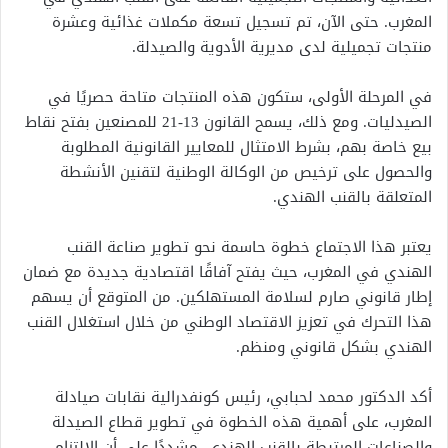
المغرب. حتى الآن، تم تسجيل تسعة مكملات غذائية وعشرة
منتجات تجميلية لدى مديرية الأدوية والصيدلة.
في المرحلة الأولى، ستكون هذه المنتجات متاحة حصريًا في
الصيدليات. ومع ذلك، يسمح القانون 13-21 للمصنعين بفتح نقاط
بيع خاصة بهم، بشرط الامتثال للمعايير القانونية المطلوبة
والحصول على ترخيص من الوكالة الوطنية لتقنين الأنشطة
المتعلقة بالقنب الهندي.
يعتبر هذا الاجتماع خطوة حاسمة نحو تطوير صناعة القنب
الهندي في المغرب، حيث يفتح آفاقًا اقتصادية جديدة مع ضمان
إطار قانوني صارم لسلامة المستهلكين. من المتوقع أن يسهم
هذا التحرك في تعزيز الاقتصاد الوطني من خلال استغلال القنب
الهندي بشكل قانوني ومنظم.
أكد الدكتور محمد لحبابي، رئيس كونفدرالية نقابات صيادلة
المغرب، على أهمية هذه الخطوة في تطوير قطاع الصيدلة
والصناعات المرتبطة بالقنب الهندي، مشددًا على أن الالتزام