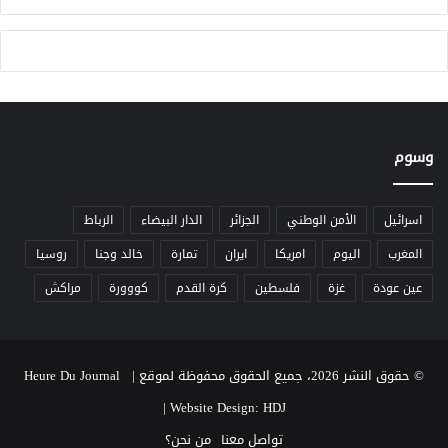
ة
ت
خ
د
ي
ر
ي
وسوم
ه
د
د
ح
اسرائيل
الأمن الوطني
الجزائر
الدار البيضاء
الرباط
ي
المغرب
اليوم
امريكا
ايران
تمارة
خالد وجنا
روسيا
ا
ة
عين عودة
غزة
فلسطين
كرة القدم
كووورة
مراكش
ا
ل
م
و
© حقوق النشر 2026، جميع الحقوق محفوظة لموقع Heure Du Journal |
ا
|
Website Design: HDJ
ط
ن
تواصل معنا
من نحن؟