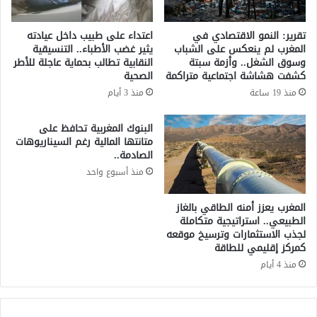
ا
ا
ل
ل
تقرير: النمو الاقتصادي في
اعتداء على طبيب داخل عيادته
د
و
المغرب لم ينعكس على الشباب
يثير غضب الأطباء.. التنسيقية
و
ظ
وسوق الشغل.. وأزمة سبتة
النقابية تطالب بحماية عاجلة للأطر
ل
ي
كشفت هشاشة اجتماعية متراكمة
الصحية
ي
ف
منذ 19 ساعة
منذ 3 أيام
ا
ي
ل
ل
البنوك المغربية تحافظ على
م
إ
متانتها المالية رغم السيناريوهات
غ
ي
الصادمة..
ر
ق
منذ أسبوع واحد
ب
ا
ي
ف
ا
ش
المغرب يعزز أمنه الطاقي بالغاز
ل
خ
الطبيعي.. استراتيجية متكاملة
ش
لجذب الاستثمارات وترسيخ موقعه
ص
كمركز إقليمي للطاقة
ي
ف
ب
ي
منذ 4 أيام
ي
ح
ا
ل