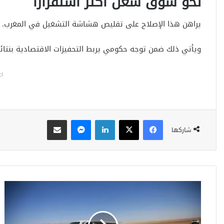
نحو سوق شغل أكثر استقرارا
يراهن هذا الإصلاح على تقليص هشاشة التشغيل في المغرب. ك
ويأتي ذلك ضمن توجه حكومي يربط التحفيزات الاقتصادية بنتا
اع
فيسبوك
‫X
لينكدإن
ماسنجر
مشاركة عبر البريد
شاركها
ا
ل
م
ي